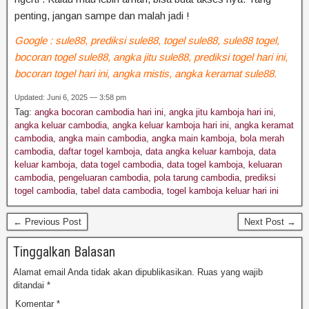
penting,
jangan
sampe
dan
malah
jadi
!
Google : sule88, prediksi sule88, togel sule88, sule88 togel,
bocoran togel sule88, angka jitu sule88, prediksi togel hari ini,
bocoran togel hari ini, angka mistis, angka keramat sule88.
Updated: Juni 6, 2025 — 3:58 pm
Tag:
angka bocoran cambodia hari ini
,
angka jitu kamboja hari ini
,
angka keluar cambodia
,
angka keluar kamboja hari ini
,
angka keramat
cambodia
,
angka main cambodia
,
angka main kamboja
,
bola merah
cambodia
,
daftar togel kamboja
,
data angka keluar kamboja
,
data
keluar kamboja
,
data togel cambodia
,
data togel kamboja
,
keluaran
cambodia
,
pengeluaran cambodia
,
pola tarung cambodia
,
prediksi
togel cambodia
,
tabel data cambodia
,
togel kamboja keluar hari ini
← Previous Post
Next Post →
Tinggalkan Balasan
Alamat email Anda tidak akan dipublikasikan.
Ruas yang wajib
ditandai
*
Komentar
*