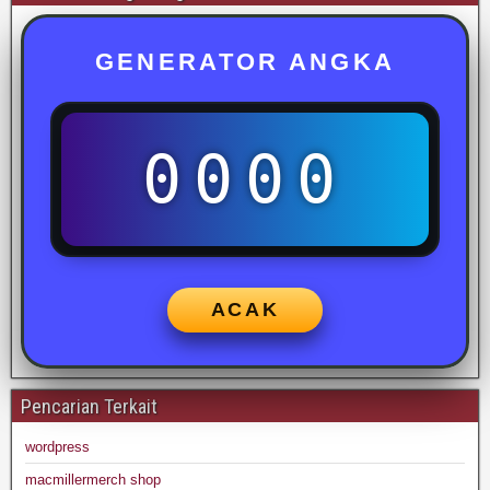
GENERATOR ANGKA
0000
ACAK
Pencarian Terkait
wordpress
macmillermerch shop