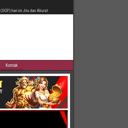
SGP) hari ini Jitu dan Akurat.
Kontak