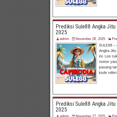
Prediksi Sule88 Angka Jit
2025
admin
November 28, 2025
Pre
SULE88 – 
Angka Jit
ini. Loe c
nomor yang
pasang tar
kode referr
Prediksi Sule88 Angka Jit
2025
admin
November 27, 2025
Pre