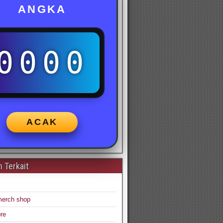
ANGKA
0000
ACAK
 Terkait
merch shop
re