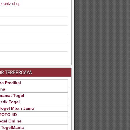
xruntz shop
OR TERPERCAYA
a Prediksi
rna
ramat Togel
stik Togel
 Togel Mbah Jamu
 TOTO 4D
ogel Online
r TogelMania