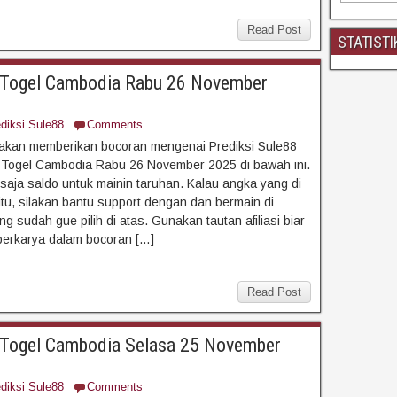
Read Post
STATISTI
u Togel Cambodia Rabu 26 November
diksi Sule88
Comments
akan memberikan bocoran mengenai Prediksi Sule88
 Togel Cambodia Rabu 26 November 2025 di bawah ini.
saja saldo untuk mainin taruhan. Kalau angka yang di
jitu, silakan bantu support dengan dan bermain di
g sudah gue pilih di atas. Gunakan tautan afiliasi biar
berkarya dalam bocoran […]
Read Post
u Togel Cambodia Selasa 25 November
diksi Sule88
Comments