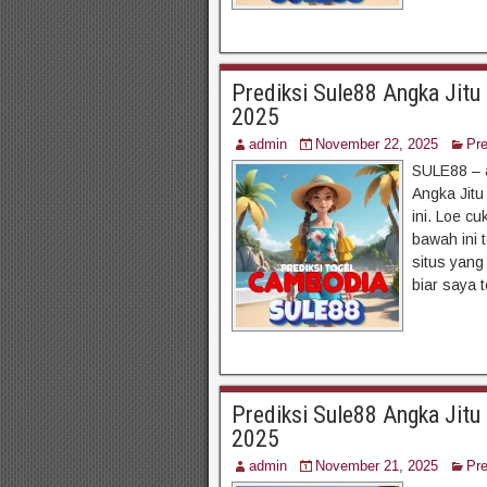
Prediksi Sule88 Angka Jit
2025
admin
November 22, 2025
Pre
SULE88 – 
Angka Jit
ini. Loe c
bawah ini 
situs yang
biar saya 
Prediksi Sule88 Angka Jit
2025
admin
November 21, 2025
Pre