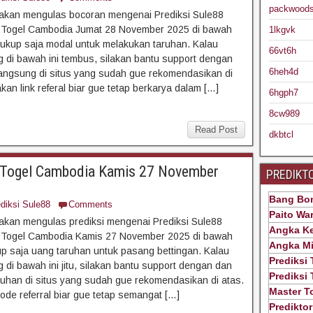
packwoods
akan mengulas bocoran mengenai Prediksi Sule88
u Togel Cambodia Jumat 28 November 2025 di bawah
1lkgvk
cukup saja modal untuk melakukan taruhan. Kalau
66vt6h
 di bawah ini tembus, silakan bantu support dengan
6heh4d
angsung di situs yang sudah gue rekomendasikan di
kan link referal biar gue tetap berkarya dalam […]
6hgph7
8cw989
Read Post
dkbtcl
u Togel Cambodia Kamis 27 November
PREDIKT
Bang Bon
diksi Sule88
Comments
Paito Wa
akan mengulas prediksi mengenai Prediksi Sule88
Angka Ke
u Togel Cambodia Kamis 27 November 2025 di bawah
Angka Mi
kup saja uang taruhan untuk pasang bettingan. Kalau
Prediksi
 di bawah ini jitu, silakan bantu support dengan dan
Prediksi
uhan di situs yang sudah gue rekomendasikan di atas.
Master T
de referral biar gue tetap semangat […]
Predikto