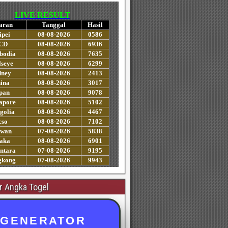
r Angka Togel
GENERATOR