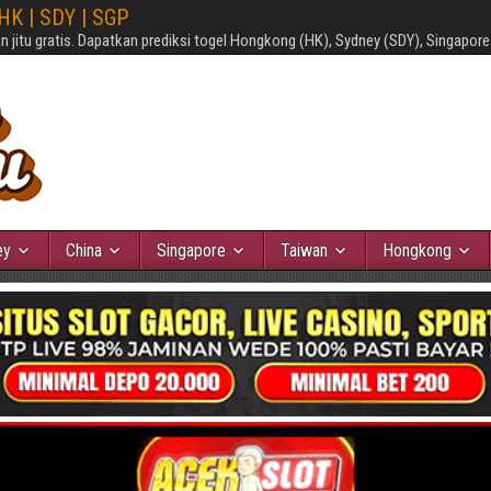
HK | SDY | SGP
 jitu gratis. Dapatkan prediksi togel Hongkong (HK), Sydney (SDY), Singapore (
ey
China
Singapore
Taiwan
Hongkong