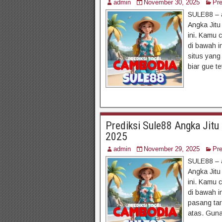
admin
November 30, 2025
Pre
SULE88 – 
Angka Jit
ini. Kamu 
di bawah i
situs yang
biar gue t
Prediksi Sule88 Angka Jit
2025
admin
November 29, 2025
Pre
SULE88 – 
Angka Jit
ini. Kamu 
di bawah i
pasang tar
atas. Guna