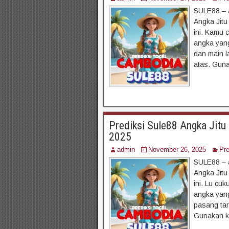
SULE88 – 
Angka Jit
ini. Kamu 
angka yang
dan main l
atas. Guna
Prediksi Sule88 Angka Jit
2025
admin
November 26, 2025
Pre
SULE88 – 
Angka Jit
ini. Lu cu
angka yang
pasang tar
Gunakan ko