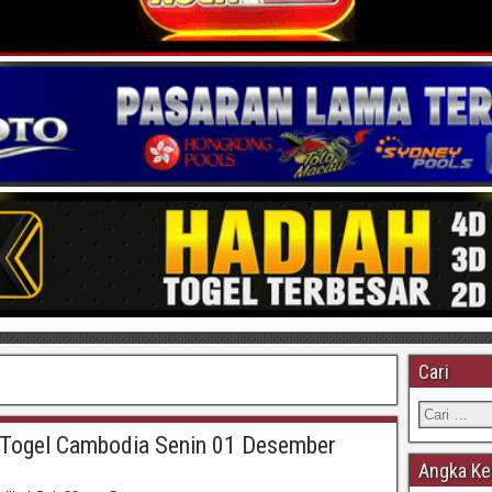
Cari
u Togel Cambodia Senin 01 Desember
Angka Kel