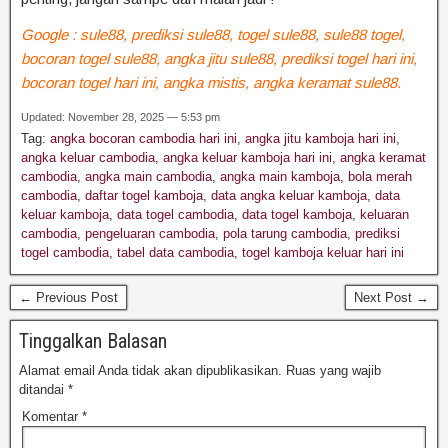
Google : sule88, prediksi sule88, togel sule88, sule88 togel,
bocoran togel sule88, angka jitu sule88, prediksi togel hari ini,
bocoran togel hari ini, angka mistis, angka keramat sule88.
Updated: November 28, 2025 — 5:53 pm
Tag:
angka bocoran cambodia hari ini
,
angka jitu kamboja hari ini
,
angka keluar cambodia
,
angka keluar kamboja hari ini
,
angka keramat
cambodia
,
angka main cambodia
,
angka main kamboja
,
bola merah
cambodia
,
daftar togel kamboja
,
data angka keluar kamboja
,
data
keluar kamboja
,
data togel cambodia
,
data togel kamboja
,
keluaran
cambodia
,
pengeluaran cambodia
,
pola tarung cambodia
,
prediksi
togel cambodia
,
tabel data cambodia
,
togel kamboja keluar hari ini
← Previous Post
Next Post →
Tinggalkan Balasan
Alamat email Anda tidak akan dipublikasikan.
Ruas yang wajib
ditandai
*
Komentar
*