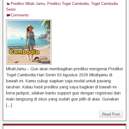
Prediksi Mbah Jamu
,
Prediksi Togel Cambodia
,
Togel Cambodia
Senin
Comments
MbahJamu – Gue akan membagikan prediksi mengenai Prediksi
Togel Cambodia Hari Senin 03 Agustus 2026 Mbahjamu di
bawah ini. Kamu cukup siapkan saja modal untuk pasang
taruhan. Kalau hasil prediksi yang saya bagikan di bawah ini
kena jackpot, silakan bantu support gue dengan registrasi dan
main langsung di situs yang sudah gue pilih di atas. Gunakan
[…]
Read Post