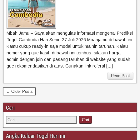
Mbah Jamu – Saya akan mengulas informasi mengenai Prediksi
Togel Cambodia Hari Senin 27 Juli 2026 Mbahjamu di bawah ini.
Kamu cukup ready-in saja modal untuk mainin taruhan. Kalau
nomor yang gue kasih di bawah ini tembus, silakan hargai
admin dengan join dan pasang taruhan di website yang sudah
gue rekomendasikan di atas. Gunakan link referal […]
Read Post
← Older Posts
Cari
Angka Keluar Togel Hari ini