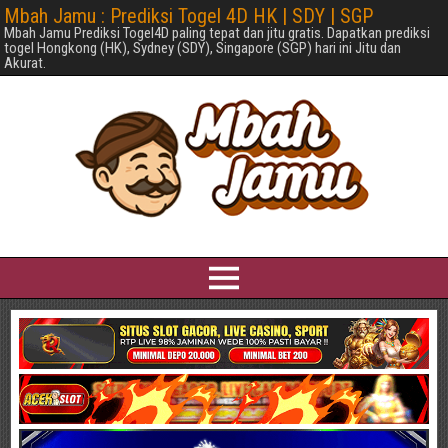
Mbah Jamu : Prediksi Togel 4D HK | SDY | SGP
Mbah Jamu Prediksi Togel4D paling tepat dan jitu gratis. Dapatkan prediksi
togel Hongkong (HK), Sydney (SDY), Singapore (SGP) hari ini Jitu dan
Akurat.