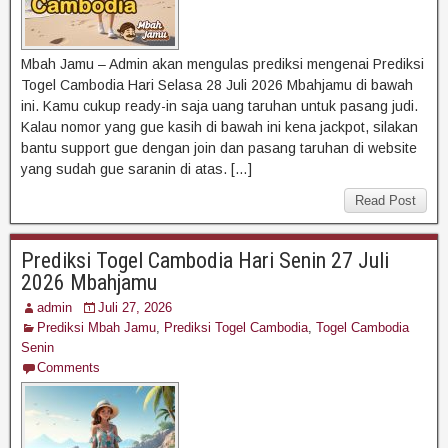
Mbah Jamu – Admin akan mengulas prediksi mengenai Prediksi
Togel Cambodia Hari Selasa 28 Juli 2026 Mbahjamu di bawah
ini. Kamu cukup ready-in saja uang taruhan untuk pasang judi.
Kalau nomor yang gue kasih di bawah ini kena jackpot, silakan
bantu support gue dengan join dan pasang taruhan di website
yang sudah gue saranin di atas. […]
Read Post
Prediksi Togel Cambodia Hari Senin 27 Juli
2026 Mbahjamu
admin
Juli 27, 2026
Prediksi Mbah Jamu
,
Prediksi Togel Cambodia
,
Togel Cambodia
Senin
Comments