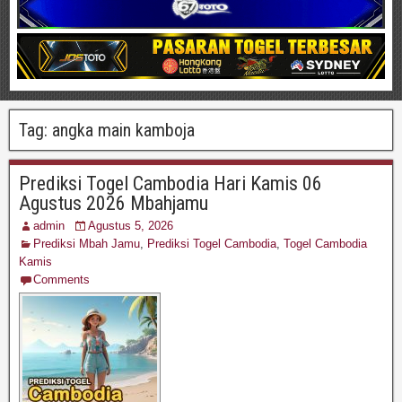
Tag:
angka main kamboja
Prediksi Togel Cambodia Hari Kamis 06
Agustus 2026 Mbahjamu
admin
Agustus 5, 2026
Prediksi Mbah Jamu
,
Prediksi Togel Cambodia
,
Togel Cambodia
Kamis
Comments