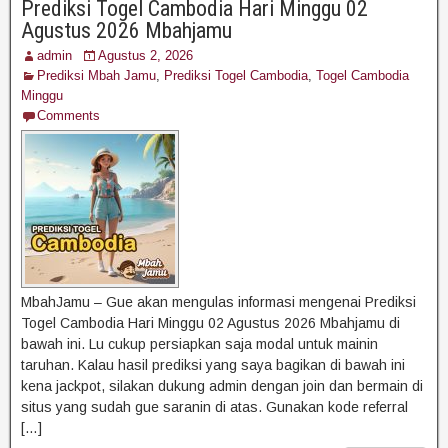
Prediksi Togel Cambodia Hari Minggu 02
Agustus 2026 Mbahjamu
admin
Agustus 2, 2026
Prediksi Mbah Jamu
,
Prediksi Togel Cambodia
,
Togel Cambodia
Minggu
Comments
MbahJamu – Gue akan mengulas informasi mengenai Prediksi
Togel Cambodia Hari Minggu 02 Agustus 2026 Mbahjamu di
bawah ini. Lu cukup persiapkan saja modal untuk mainin
taruhan. Kalau hasil prediksi yang saya bagikan di bawah ini
kena jackpot, silakan dukung admin dengan join dan bermain di
situs yang sudah gue saranin di atas. Gunakan kode referral
[…]