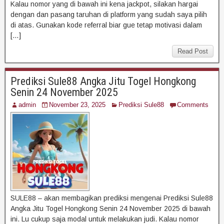
Kalau nomor yang di bawah ini kena jackpot, silakan hargai
dengan dan pasang taruhan di platform yang sudah saya pilih
di atas. Gunakan kode referral biar gue tetap motivasi dalam
[…]
Read Post
Prediksi Sule88 Angka Jitu Togel Hongkong
Senin 24 November 2025
admin
November 23, 2025
Prediksi Sule88
Comments
SULE88 – akan membagikan prediksi mengenai Prediksi Sule88
Angka Jitu Togel Hongkong Senin 24 November 2025 di bawah
ini. Lu cukup saja modal untuk melakukan judi. Kalau nomor