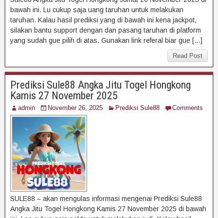
bawah ini. Lu cukup saja uang taruhan untuk melakukan
taruhan. Kalau hasil prediksi yang di bawah ini kena jackpot,
silakan bantu support dengan dan pasang taruhan di platform
yang sudah gue pilih di atas. Gunakan link referal biar gue […]
Read Post
Prediksi Sule88 Angka Jitu Togel Hongkong
Kamis 27 November 2025
admin
November 26, 2025
Prediksi Sule88
Comments
SULE88 – akan mengulas informasi mengenai Prediksi Sule88
Angka Jitu Togel Hongkong Kamis 27 November 2025 di bawah