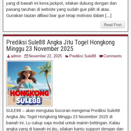
yang di bawah ini kena jackpot, silakan dukung dengan dan
pasang taruhan di website yang sudah gue pilih di atas.
Gunakan tautan afiliasi biar gue tetap motivasi dalam […]
Read Post
Prediksi Sule88 Angka Jitu Togel Hongkong
Minggu 23 November 2025
admin
November 22, 2025
Prediksi Sule88
Comments
SULE88 – akan mengulas bocoran mengenai Prediksi Sule88
Angka Jitu Togel Hongkong Minggu 23 November 2025 di
bawah ini. Lu cukup saja modal untuk mainin bettingan. Kalau
angka yang di bawah ini jitu, silakan bantu support dengan dan