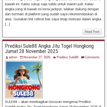
bawah ini. Kamu cukup saja saldo untuk mainin judi. Kalau
angka yang di bawah ini kena jackpot, silakan dukung dengan
dan bermain di platform yang sudah saya rekomendasikan di
atas. Gunakan link referal biar saya tetap motivasi dalam angka
[…]
Read Post
Prediksi Sule88 Angka Jitu Togel Hongkong
Jumat 28 November 2025
admin
November 27, 2025
Prediksi Sule88
Comments
SULE88 – akan membagikan bocoran mengenai Prediksi
Sule88 Angka Jitu Togel Hongkong Jumat 28 November 2025 di