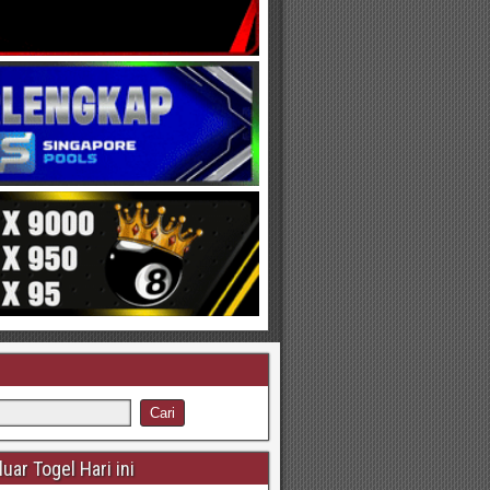
uar Togel Hari ini