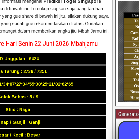
s informasi mengenai
Prediksi Togel Singapore
mu
di bawah ini. Lu cukup siapkan saja uang taruhan
or yang gue
share
di bawah ini jitu, silakan dukung saya
m yang sudah gue rekomendasikan di atas. Gunakan
semangat dalam memberikan angka jitu Mbah Jamu ini.
re Hari Senin 22 Juni 2026 Mbahjamu
D Unggulan : 6424
a Tarung : 2739 / 7351
1*34*87*27*34*55*38*25*21*02*62*65
olok Bebas : 5 / 9
Shio : Naga
Generato
nap / Ganjil : Ganjil
sar / Kecil : Besar