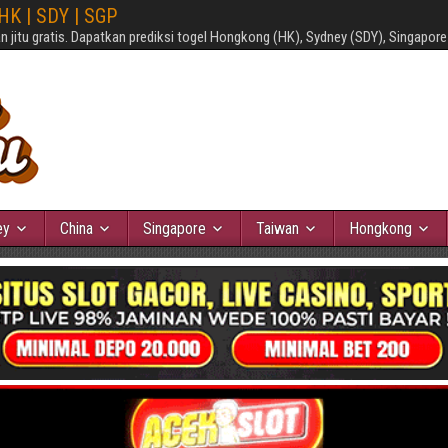
HK | SDY | SGP
 jitu gratis. Dapatkan prediksi togel Hongkong (HK), Sydney (SDY), Singapore (
ey
China
Singapore
Taiwan
Hongkong