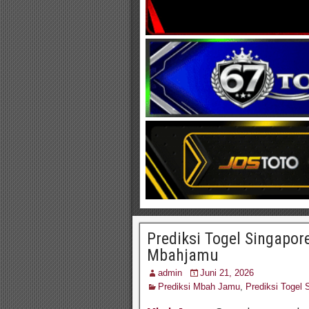
Prediksi Togel Singapor
Mbahjamu
admin
Juni 21, 2026
Prediksi Mbah Jamu
,
Prediksi Togel 