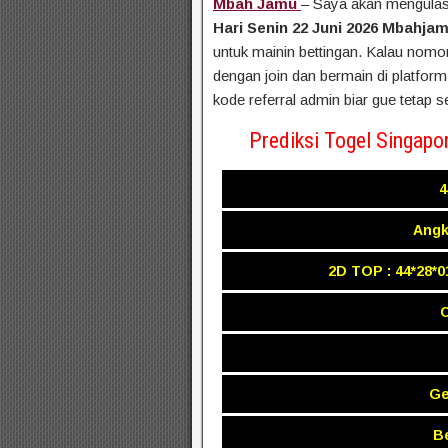
Mbah Jamu
– Saya akan mengula
Hari Senin 22 Juni 2026 Mbahja
untuk mainin bettingan. Kalau nom
dengan
join
dan bermain di platfor
kode referral
admin
biar gue tetap 
Prediksi Togel Singapo
4
Angk
2D TOP : 44*28*0
C
Ge
Be