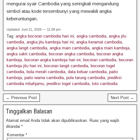
mengurai syair Cambodia yang seringkali mengandung
simbol atau kode tersembunyi yang mewakili angka
keberuntungan.
Updated: Juni 21, 2026 — 11:08 pm
Tag:
angka bocoran cambodia hari ini
,
angka cambodia
,
angka jitu
cambodia
,
angka jitu kamboja hari ini
,
angka keramat cambodia
,
angka langit cambodia
,
angka main cambodia
,
angka main kamboja
,
angka sakti cambodia
,
bocoran angka cambodia
,
bocoran angka
kamboja
,
bocoran angka kamboja hari ini
,
bocoran cambodia
,
bocoran
kamboja jitu hari ini
,
bocoran langit cambodia
,
bocoran togel
cambodia
,
bola merah cambodia
,
data keluar cambodia
,
paito
kamboja
,
paito warna cambodia
,
pola tarung cambodia
,
prediksi
cambodia mbahjamu
,
prediksi togel cambodia
,
toto cambodia
← Previous Post
Next Post →
Tinggalkan Balasan
Alamat email Anda tidak akan dipublikasikan.
Ruas yang wajib
ditandai
*
Komentar
*