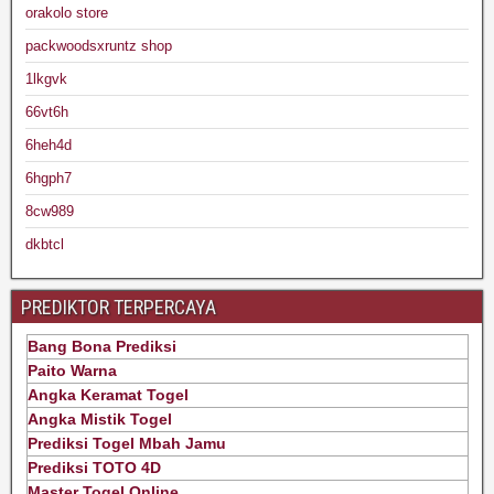
orakolo store
packwoodsxruntz shop
1lkgvk
66vt6h
6heh4d
6hgph7
8cw989
dkbtcl
PREDIKTOR TERPERCAYA
Bang Bona Prediksi
Paito Warna
Angka Keramat Togel
Angka Mistik Togel
Prediksi Togel Mbah Jamu
Prediksi TOTO 4D
Master Togel Online