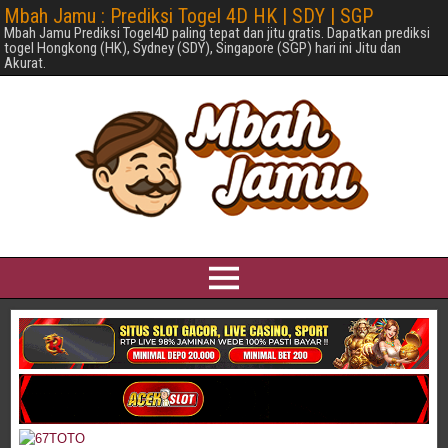
Mbah Jamu : Prediksi Togel 4D HK | SDY | SGP
Mbah Jamu Prediksi Togel4D paling tepat dan jitu gratis. Dapatkan prediksi
togel Hongkong (HK), Sydney (SDY), Singapore (SGP) hari ini Jitu dan
Akurat.