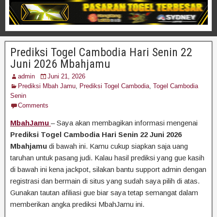
Prediksi Togel Cambodia Hari Senin 22
Juni 2026 Mbahjamu
admin
Juni 21, 2026
Prediksi Mbah Jamu
,
Prediksi Togel Cambodia
,
Togel Cambodia
Senin
Comments
MbahJamu
– Saya akan membagikan informasi mengenai
Prediksi Togel Cambodia Hari Senin 22 Juni 2026
Mbahjamu
di bawah ini. Kamu cukup siapkan saja uang
taruhan untuk pasang judi. Kalau hasil prediksi yang gue kasih
di bawah ini kena jackpot, silakan bantu support
admin
dengan
registrasi dan bermain di situs yang sudah saya pilih di atas.
Gunakan tautan afiliasi gue biar saya tetap semangat dalam
memberikan angka prediksi MbahJamu ini.