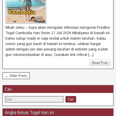
Mbah Jamu – Saya akan mengulas informasi mengenai Prediksi
Togel Cambodia Hari Senin 27 Juli 2026 Mbahjamu di bawah ini.
Kamu cukup ready-in saja modal untuk mainin taruhan. Kalau
nomor yang gue kasih di bawah ini tembus, silakan hargai
admin dengan join dan pasang taruhan di website yang sudah
gue rekomendasikan di atas. Gunakan link referal […]
Read Post
← Older Posts
Cari
Angka Keluar Togel Hari ini