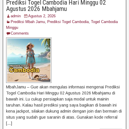
Prediksi Togel Cambodia Hari Minggu 02
Agustus 2026 Mbahjamu
admin
Agustus 2, 2026
Prediksi Mbah Jamu
,
Prediksi Togel Cambodia
,
Togel Cambodia
Minggu
Comments
MbahJamu – Gue akan mengulas informasi mengenai Prediksi
Togel Cambodia Hari Minggu 02 Agustus 2026 Mbahjamu di
bawah ini. Lu cukup persiapkan saja modal untuk mainin
taruhan. Kalau hasil prediksi yang saya bagikan di bawah ini
kena jackpot, silakan dukung admin dengan join dan bermain di
situs yang sudah gue saranin di atas. Gunakan kode referral
[…]