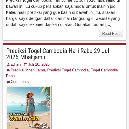
Prediksi Togel Cambodia Hari Jumat 31 Juli 2026 Mbahjamu di
bawah ini. Lu cukup persiapkan saja modal untuk mainin judi.
Kalau hasil prediksi yang gue kasih di bawah ini jitu, silakan
hargai saya dengan daftar dan main langsung di website yang
sudah saya rekomendasikan di atas. Gunakan tautan […]
Read Post
Prediksi Togel Cambodia Hari Rabu 29 Juli
2026 Mbahjamu
admin
Juli 28, 2026
Prediksi Mbah Jamu
,
Prediksi Togel Cambodia
,
Togel Cambodia
Rabu
Comments