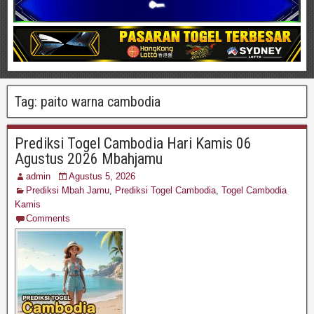
Tag:
paito warna cambodia
Prediksi Togel Cambodia Hari Kamis 06
Agustus 2026 Mbahjamu
admin
Agustus 5, 2026
Prediksi Mbah Jamu
,
Prediksi Togel Cambodia
,
Togel Cambodia
Kamis
Comments