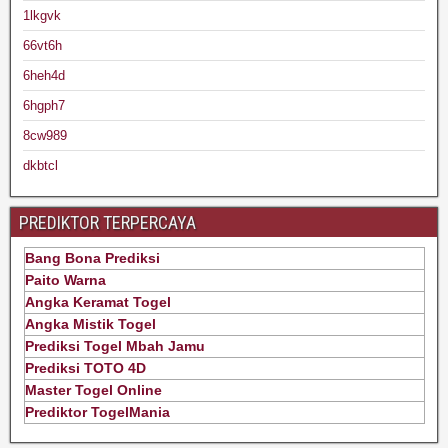
1lkgvk
66vt6h
6heh4d
6hgph7
8cw989
dkbtcl
PREDIKTOR TERPERCAYA
Bang Bona Prediksi
Paito Warna
Angka Keramat Togel
Angka Mistik Togel
Prediksi Togel Mbah Jamu
Prediksi TOTO 4D
Master Togel Online
Prediktor TogelMania