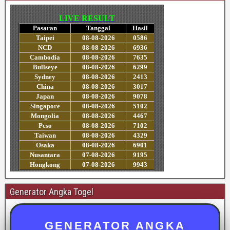
Generator Angka Togel
GENERATOR ANGKA