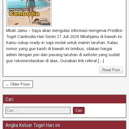
Mbah Jamu – Saya akan mengulas informasi mengenai Prediksi
Togel Cambodia Hari Senin 27 Juli 2026 Mbahjamu di bawah ini.
Kamu cukup ready-in saja modal untuk mainin taruhan. Kalau
nomor yang gue kasih di bawah ini tembus, silakan hargai
admin dengan join dan pasang taruhan di website yang sudah
gue rekomendasikan di atas. Gunakan link referal […]
Read Post
← Older Posts
Cari
Angka Keluar Togel Hari ini