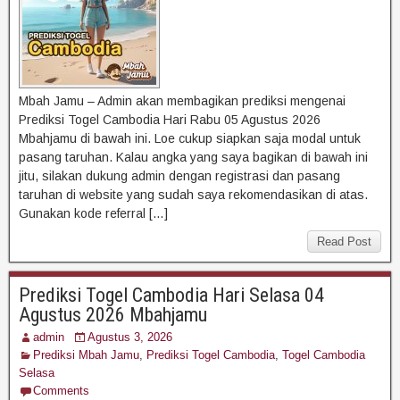
Mbah Jamu – Admin akan membagikan prediksi mengenai
Prediksi Togel Cambodia Hari Rabu 05 Agustus 2026
Mbahjamu di bawah ini. Loe cukup siapkan saja modal untuk
pasang taruhan. Kalau angka yang saya bagikan di bawah ini
jitu, silakan dukung admin dengan registrasi dan pasang
taruhan di website yang sudah saya rekomendasikan di atas.
Gunakan kode referral […]
Read Post
Prediksi Togel Cambodia Hari Selasa 04
Agustus 2026 Mbahjamu
admin
Agustus 3, 2026
Prediksi Mbah Jamu
,
Prediksi Togel Cambodia
,
Togel Cambodia
Selasa
Comments