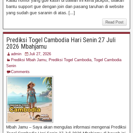
Kalau nomor yang gue kasih di bawah ini kena jackpot, silakan
bantu support gue dengan join dan pasang taruhan di website
yang sudah gue saranin di atas. […]
Read Post
Prediksi Togel Cambodia Hari Senin 27 Juli
2026 Mbahjamu
admin
Juli 27, 2026
Prediksi Mbah Jamu
,
Prediksi Togel Cambodia
,
Togel Cambodia
Senin
Comments
Mbah Jamu – Saya akan mengulas informasi mengenai Prediksi