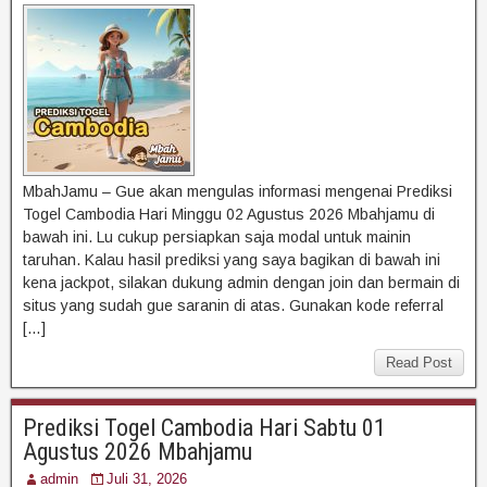
MbahJamu – Gue akan mengulas informasi mengenai Prediksi
Togel Cambodia Hari Minggu 02 Agustus 2026 Mbahjamu di
bawah ini. Lu cukup persiapkan saja modal untuk mainin
taruhan. Kalau hasil prediksi yang saya bagikan di bawah ini
kena jackpot, silakan dukung admin dengan join dan bermain di
situs yang sudah gue saranin di atas. Gunakan kode referral
[…]
Read Post
Prediksi Togel Cambodia Hari Sabtu 01
Agustus 2026 Mbahjamu
admin
Juli 31, 2026