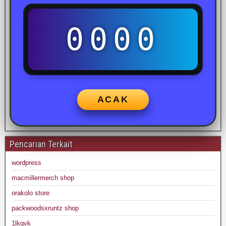
0000
ACAK
Pencarian Terkait
wordpress
macmillermerch shop
orakolo store
packwoodsxruntz shop
1lkgvk