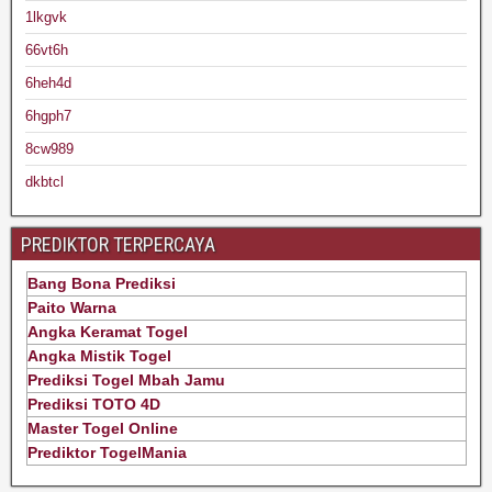
1lkgvk
66vt6h
6heh4d
6hgph7
8cw989
dkbtcl
PREDIKTOR TERPERCAYA
Bang Bona Prediksi
Paito Warna
Angka Keramat Togel
Angka Mistik Togel
Prediksi Togel Mbah Jamu
Prediksi TOTO 4D
Master Togel Online
Prediktor TogelMania