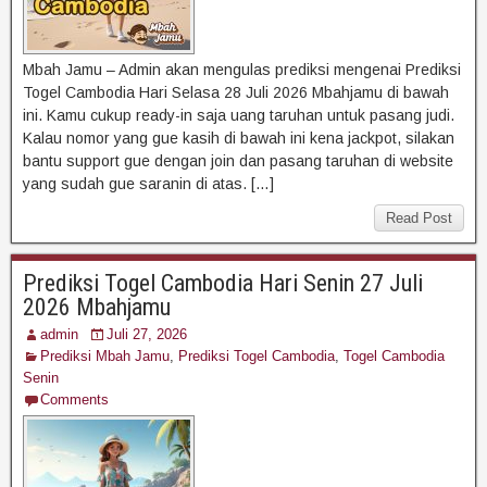
Mbah Jamu – Admin akan mengulas prediksi mengenai Prediksi
Togel Cambodia Hari Selasa 28 Juli 2026 Mbahjamu di bawah
ini. Kamu cukup ready-in saja uang taruhan untuk pasang judi.
Kalau nomor yang gue kasih di bawah ini kena jackpot, silakan
bantu support gue dengan join dan pasang taruhan di website
yang sudah gue saranin di atas. […]
Read Post
Prediksi Togel Cambodia Hari Senin 27 Juli
2026 Mbahjamu
admin
Juli 27, 2026
Prediksi Mbah Jamu
,
Prediksi Togel Cambodia
,
Togel Cambodia
Senin
Comments