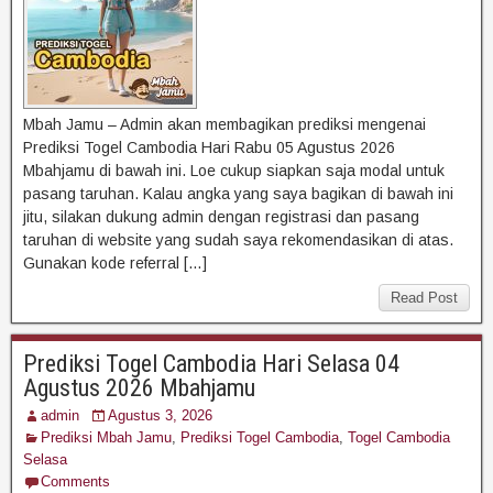
Mbah Jamu – Admin akan membagikan prediksi mengenai
Prediksi Togel Cambodia Hari Rabu 05 Agustus 2026
Mbahjamu di bawah ini. Loe cukup siapkan saja modal untuk
pasang taruhan. Kalau angka yang saya bagikan di bawah ini
jitu, silakan dukung admin dengan registrasi dan pasang
taruhan di website yang sudah saya rekomendasikan di atas.
Gunakan kode referral […]
Read Post
Prediksi Togel Cambodia Hari Selasa 04
Agustus 2026 Mbahjamu
admin
Agustus 3, 2026
Prediksi Mbah Jamu
,
Prediksi Togel Cambodia
,
Togel Cambodia
Selasa
Comments