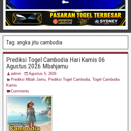
Tag:
angka jitu cambodia
Prediksi Togel Cambodia Hari Kamis 06
Agustus 2026 Mbahjamu
admin
Agustus 5, 2026
Prediksi Mbah Jamu
,
Prediksi Togel Cambodia
,
Togel Cambodia
Kamis
Comments