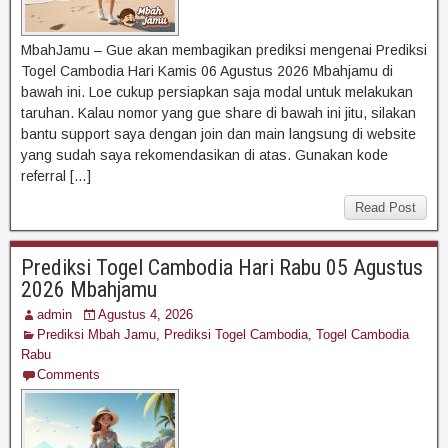
MbahJamu – Gue akan membagikan prediksi mengenai Prediksi
Togel Cambodia Hari Kamis 06 Agustus 2026 Mbahjamu di
bawah ini. Loe cukup persiapkan saja modal untuk melakukan
taruhan. Kalau nomor yang gue share di bawah ini jitu, silakan
bantu support saya dengan join dan main langsung di website
yang sudah saya rekomendasikan di atas. Gunakan kode
referral […]
Read Post
Prediksi Togel Cambodia Hari Rabu 05 Agustus
2026 Mbahjamu
admin
Agustus 4, 2026
Prediksi Mbah Jamu
,
Prediksi Togel Cambodia
,
Togel Cambodia
Rabu
Comments