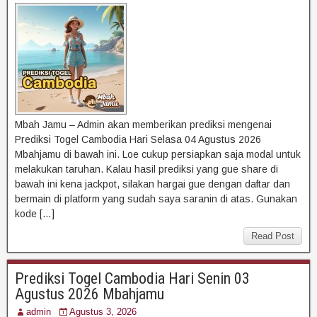
Mbah Jamu – Admin akan memberikan prediksi mengenai
Prediksi Togel Cambodia Hari Selasa 04 Agustus 2026
Mbahjamu di bawah ini. Loe cukup persiapkan saja modal untuk
melakukan taruhan. Kalau hasil prediksi yang gue share di
bawah ini kena jackpot, silakan hargai gue dengan daftar dan
bermain di platform yang sudah saya saranin di atas. Gunakan
kode […]
Read Post
Prediksi Togel Cambodia Hari Senin 03
Agustus 2026 Mbahjamu
admin
Agustus 3, 2026