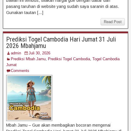
bawah ini tembus, silakan hargai gue dengan daftar dan
pasang taruhan di website yang sudah saya saranin di atas.
Gunakan tautan […]
Read Post
Prediksi Togel Cambodia Hari Jumat 31 Juli
2026 Mbahjamu
admin
Juli 30, 2026
Prediksi Mbah Jamu
,
Prediksi Togel Cambodia
,
Togel Cambodia
Jumat
Comments
Mbah Jamu – Gue akan membagikan bocoran mengenai