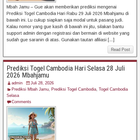
Mbah Jamu – Gue akan memberikan prediksi mengenai
Prediksi Togel Cambodia Hari Rabu 29 Juli 2026 Mbahjamu di
bawah ini. Lu cukup siapkan saja modal untuk pasang judi.
Kalau nomor yang gue kasih di bawah ini jitu, silakan bantu
support admin dengan registrasi dan bermain di website yang
sudah gue saranin di atas. Gunakan tautan afiliasi […]
Read Post
Prediksi Togel Cambodia Hari Selasa 28 Juli
2026 Mbahjamu
admin
Juli 28, 2026
Prediksi Mbah Jamu
,
Prediksi Togel Cambodia
,
Togel Cambodia
Selasa
Comments