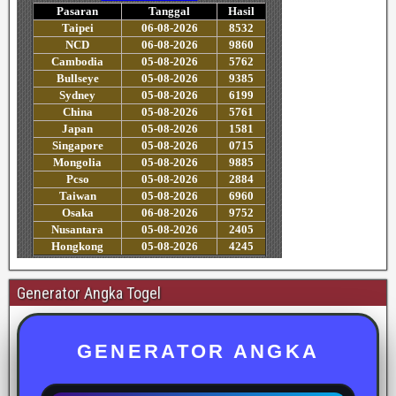
Generator Angka Togel
GENERATOR ANGKA