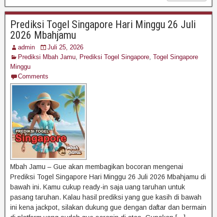
Prediksi Togel Singapore Hari Minggu 26 Juli
2026 Mbahjamu
admin
Juli 25, 2026
Prediksi Mbah Jamu
,
Prediksi Togel Singapore
,
Togel Singapore
Minggu
Comments
Mbah Jamu – Gue akan membagikan bocoran mengenai
Prediksi Togel Singapore Hari Minggu 26 Juli 2026 Mbahjamu di
bawah ini. Kamu cukup ready-in saja uang taruhan untuk
pasang taruhan. Kalau hasil prediksi yang gue kasih di bawah
ini kena jackpot, silakan dukung gue dengan daftar dan bermain