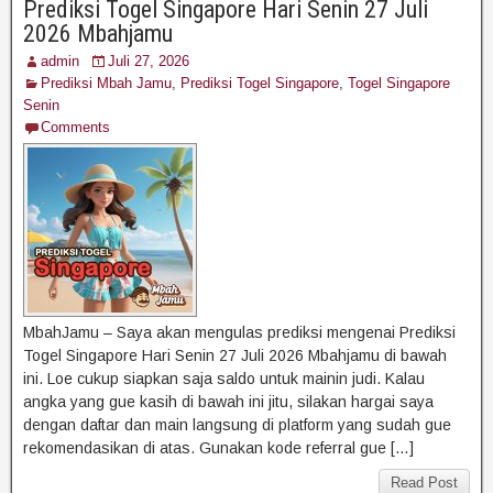
Prediksi Togel Singapore Hari Senin 27 Juli
2026 Mbahjamu
admin
Juli 27, 2026
Prediksi Mbah Jamu
,
Prediksi Togel Singapore
,
Togel Singapore
Senin
Comments
MbahJamu – Saya akan mengulas prediksi mengenai Prediksi
Togel Singapore Hari Senin 27 Juli 2026 Mbahjamu di bawah
ini. Loe cukup siapkan saja saldo untuk mainin judi. Kalau
angka yang gue kasih di bawah ini jitu, silakan hargai saya
dengan daftar dan main langsung di platform yang sudah gue
rekomendasikan di atas. Gunakan kode referral gue […]
Read Post