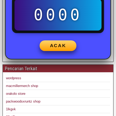
0000
ACAK
Pencarian Terkait
wordpress
macmillermerch shop
orakolo store
packwoodsxruntz shop
1lkgvk