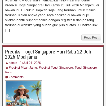
MbahJamu – Gue akan membagikan informasi mengenai
Prediksi Togel Singapore Hari Kamis 23 Juli 2026 Mbahjamu di
bawah ini. Lu cukup siapkan saja uang taruhan untuk mainin
taruhan. Kalau angka yang saya bagikan di bawah ini jitu,
silakan bantu support admin dengan registrasi dan pasang
taruhan di website yang sudah gue pilih di atas. Gunakan link
[…]
Read Post
Prediksi Togel Singapore Hari Rabu 22 Juli
2026 Mbahjamu
admin
Juli 21, 2026
Prediksi Mbah Jamu
,
Prediksi Togel Singapore
,
Togel Singapore
Rabu
Comments