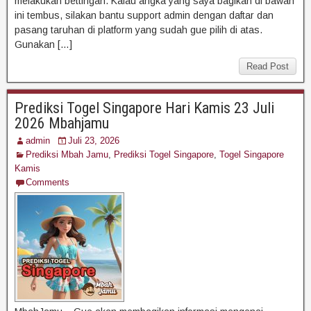
melakukan bettingan. Kalau angka yang saya bagikan di bawah
ini tembus, silakan bantu support admin dengan daftar dan
pasang taruhan di platform yang sudah gue pilih di atas.
Gunakan […]
Read Post
Prediksi Togel Singapore Hari Kamis 23 Juli
2026 Mbahjamu
admin
Juli 23, 2026
Prediksi Mbah Jamu
,
Prediksi Togel Singapore
,
Togel Singapore
Kamis
Comments