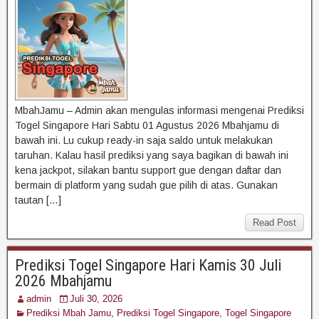
MbahJamu – Admin akan mengulas informasi mengenai Prediksi
Togel Singapore Hari Sabtu 01 Agustus 2026 Mbahjamu di
bawah ini. Lu cukup ready-in saja saldo untuk melakukan
taruhan. Kalau hasil prediksi yang saya bagikan di bawah ini
kena jackpot, silakan bantu support gue dengan daftar dan
bermain di platform yang sudah gue pilih di atas. Gunakan
tautan […]
Read Post
Prediksi Togel Singapore Hari Kamis 30 Juli
2026 Mbahjamu
admin
Juli 30, 2026
Prediksi Mbah Jamu
,
Prediksi Togel Singapore
,
Togel Singapore