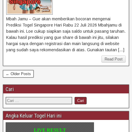
Mbah Jamu – Gue akan memberikan bocoran mengenai
Prediksi Togel Singapore Hari Rabu 22 Juli 2026 Mbahjamu di
bawah ini. Loe cukup siapkan saja saldo untuk pasang taruhan.
Kalau hasil prediksi yang gue share di bawah ini jitu, silakan
hargai saya dengan registrasi dan main langsung di website
yang sudah saya rekomendasikan di atas. Gunakan tautan […]
Read Post
← Older Posts
Cari
Angka Keluar Togel Hari ini