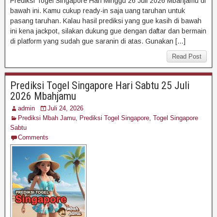
Prediksi Togel Singapore Hari Minggu 26 Juli 2026 Mbahjamu di
bawah ini. Kamu cukup ready-in saja uang taruhan untuk
pasang taruhan. Kalau hasil prediksi yang gue kasih di bawah
ini kena jackpot, silakan dukung gue dengan daftar dan bermain
di platform yang sudah gue saranin di atas. Gunakan […]
Read Post
Prediksi Togel Singapore Hari Sabtu 25 Juli
2026 Mbahjamu
admin
Juli 24, 2026
Prediksi Mbah Jamu
,
Prediksi Togel Singapore
,
Togel Singapore
Sabtu
Comments