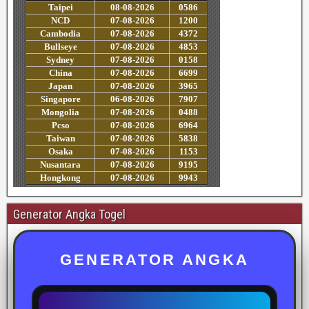
Generator Angka Togel
GENERATOR ANGKA