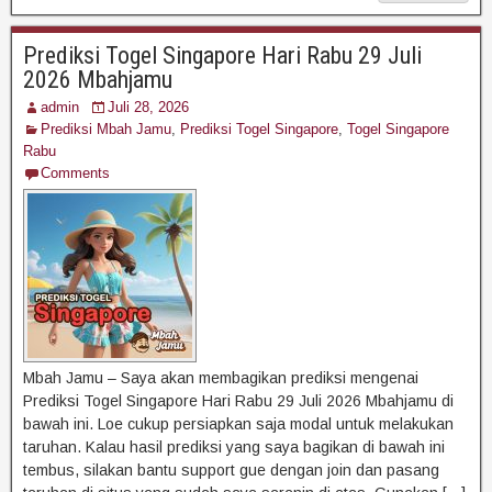
Prediksi Togel Singapore Hari Rabu 29 Juli
2026 Mbahjamu
admin
Juli 28, 2026
Prediksi Mbah Jamu
,
Prediksi Togel Singapore
,
Togel Singapore
Rabu
Comments
Mbah Jamu – Saya akan membagikan prediksi mengenai
Prediksi Togel Singapore Hari Rabu 29 Juli 2026 Mbahjamu di
bawah ini. Loe cukup persiapkan saja modal untuk melakukan
taruhan. Kalau hasil prediksi yang saya bagikan di bawah ini
tembus, silakan bantu support gue dengan join dan pasang