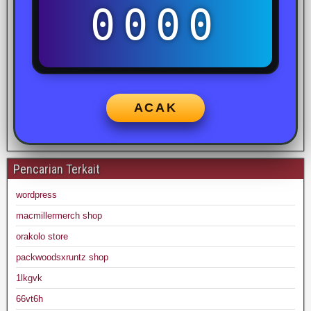
0000
ACAK
Pencarian Terkait
wordpress
macmillermerch shop
orakolo store
packwoodsxruntz shop
1lkgvk
66vt6h