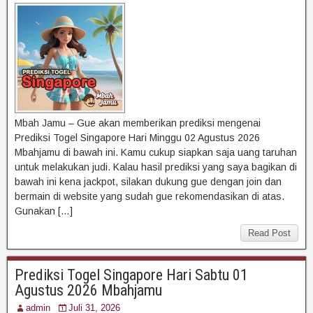
Mbah Jamu – Gue akan memberikan prediksi mengenai
Prediksi Togel Singapore Hari Minggu 02 Agustus 2026
Mbahjamu di bawah ini. Kamu cukup siapkan saja uang taruhan
untuk melakukan judi. Kalau hasil prediksi yang saya bagikan di
bawah ini kena jackpot, silakan dukung gue dengan join dan
bermain di website yang sudah gue rekomendasikan di atas.
Gunakan […]
Read Post
Prediksi Togel Singapore Hari Sabtu 01
Agustus 2026 Mbahjamu
admin
Juli 31, 2026