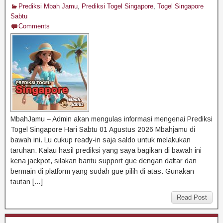
Prediksi Mbah Jamu
,
Prediksi Togel Singapore
,
Togel Singapore
Sabtu
Comments
MbahJamu – Admin akan mengulas informasi mengenai Prediksi
Togel Singapore Hari Sabtu 01 Agustus 2026 Mbahjamu di
bawah ini. Lu cukup ready-in saja saldo untuk melakukan
taruhan. Kalau hasil prediksi yang saya bagikan di bawah ini
kena jackpot, silakan bantu support gue dengan daftar dan
bermain di platform yang sudah gue pilih di atas. Gunakan
tautan […]
Read Post