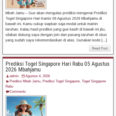
Mbah Jamu – Gue akan mengulas prediksi mengenai Prediksi
Togel Singapore Hari Kamis 06 Agustus 2026 Mbahjamu di
bawah ini. Kamu cukup siapkan saja modal untuk mainin
taruhan. Kalau hasil prediksi yang gue kasih di bawah ini jitu,
silakan dukung saya dengan join dan pasang taruhan di situs
yang sudah saya rekomendasikan di atas. Gunakan kode […]
Read Post
Prediksi Togel Singapore Hari Rabu 05 Agustus
2026 Mbahjamu
admin
Agustus 4, 2026
Prediksi Mbah Jamu
,
Prediksi Togel Singapore
,
Togel Singapore
Rabu
Comments