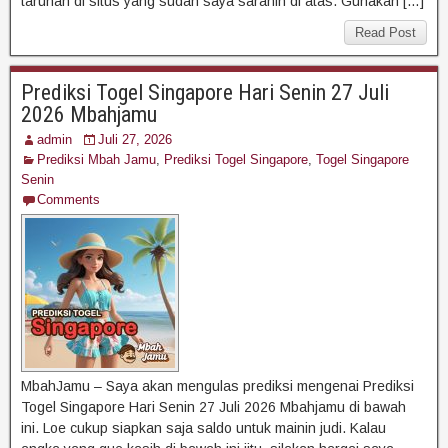
taruhan di situs yang sudah saya saranin di atas. Gunakan […]
Read Post
Prediksi Togel Singapore Hari Senin 27 Juli
2026 Mbahjamu
admin
Juli 27, 2026
Prediksi Mbah Jamu
,
Prediksi Togel Singapore
,
Togel Singapore
Senin
Comments
MbahJamu – Saya akan mengulas prediksi mengenai Prediksi
Togel Singapore Hari Senin 27 Juli 2026 Mbahjamu di bawah
ini. Loe cukup siapkan saja saldo untuk mainin judi. Kalau