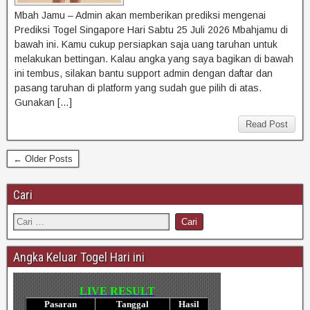
Mbah Jamu – Admin akan memberikan prediksi mengenai
Prediksi Togel Singapore Hari Sabtu 25 Juli 2026 Mbahjamu di
bawah ini. Kamu cukup persiapkan saja uang taruhan untuk
melakukan bettingan. Kalau angka yang saya bagikan di bawah
ini tembus, silakan bantu support admin dengan daftar dan
pasang taruhan di platform yang sudah gue pilih di atas.
Gunakan […]
Read Post
← Older Posts
Cari
Angka Keluar Togel Hari ini