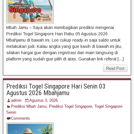
Mbah Jamu – Saya akan membagikan prediksi mengenai
Prediksi Togel Singapore Hari Rabu 05 Agustus 2026
Mbahjamu di bawah ini. Loe cukup ready-in saja saldo untuk
melakukan judi. Kalau angka yang gue kasih di bawah ini jitu,
silakan hargai gue dengan registrasi dan main langsung di
platform yang sudah gue pilih di atas. Gunakan link referal […]
Read Post
Prediksi Togel Singapore Hari Senin 03
Agustus 2026 Mbahjamu
admin
Agustus 3, 2026
Prediksi Mbah Jamu
,
Prediksi Togel Singapore
,
Togel Singapore
Senin
Comments