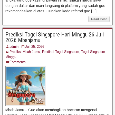
angka yang gue kasih di bawah ini jitu, silakan hargai saya
dengan daftar dan main langsung di platform yang sudah gue
rekomendasikan di atas. Gunakan kode referral gue […]
Read Post
Prediksi Togel Singapore Hari Minggu 26 Juli
2026 Mbahjamu
admin
Juli 25, 2026
Prediksi Mbah Jamu
,
Prediksi Togel Singapore
,
Togel Singapore
Minggu
Comments
Mbah Jamu – Gue akan membagikan bocoran mengenai