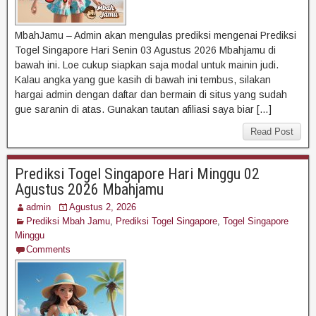
MbahJamu – Admin akan mengulas prediksi mengenai Prediksi
Togel Singapore Hari Senin 03 Agustus 2026 Mbahjamu di
bawah ini. Loe cukup siapkan saja modal untuk mainin judi.
Kalau angka yang gue kasih di bawah ini tembus, silakan
hargai admin dengan daftar dan bermain di situs yang sudah
gue saranin di atas. Gunakan tautan afiliasi saya biar […]
Read Post
Prediksi Togel Singapore Hari Minggu 02
Agustus 2026 Mbahjamu
admin
Agustus 2, 2026
Prediksi Mbah Jamu
,
Prediksi Togel Singapore
,
Togel Singapore
Minggu
Comments