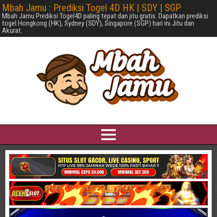
Mbah Jamu : Prediksi Togel 4D HK | SDY | SGP
Mbah Jamu Prediksi Togel4D paling tepat dan jitu gratis. Dapatkan prediksi
togel Hongkong (HK), Sydney (SDY), Singapore (SGP) hari ini Jitu dan
Akurat.