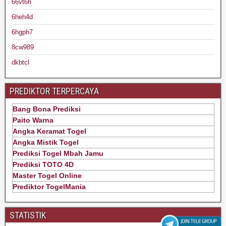
66vt6h
6heh4d
6hgph7
8cw989
dkbtcl
PREDIKTOR TERPERCAYA
Bang Bona Prediksi
Paito Warna
Angka Keramat Togel
Angka Mistik Togel
Prediksi Togel Mbah Jamu
Prediksi TOTO 4D
Master Togel Online
Prediktor TogelMania
STATISTIK