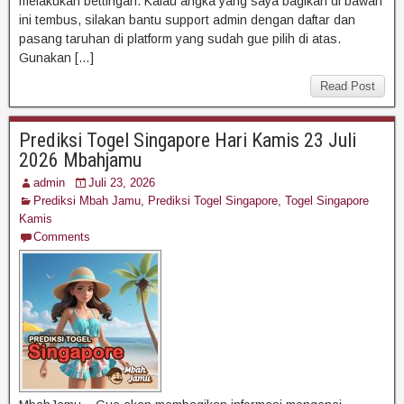
melakukan bettingan. Kalau angka yang saya bagikan di bawah
ini tembus, silakan bantu support admin dengan daftar dan
pasang taruhan di platform yang sudah gue pilih di atas.
Gunakan […]
Read Post
Prediksi Togel Singapore Hari Kamis 23 Juli
2026 Mbahjamu
admin
Juli 23, 2026
Prediksi Mbah Jamu
,
Prediksi Togel Singapore
,
Togel Singapore
Kamis
Comments