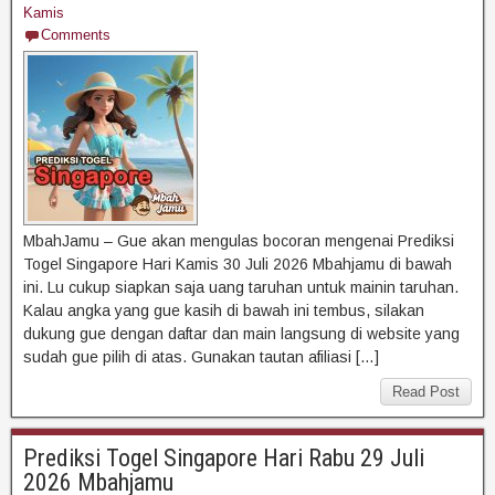
Kamis
Comments
MbahJamu – Gue akan mengulas bocoran mengenai Prediksi
Togel Singapore Hari Kamis 30 Juli 2026 Mbahjamu di bawah
ini. Lu cukup siapkan saja uang taruhan untuk mainin taruhan.
Kalau angka yang gue kasih di bawah ini tembus, silakan
dukung gue dengan daftar dan main langsung di website yang
sudah gue pilih di atas. Gunakan tautan afiliasi […]
Read Post
Prediksi Togel Singapore Hari Rabu 29 Juli
2026 Mbahjamu