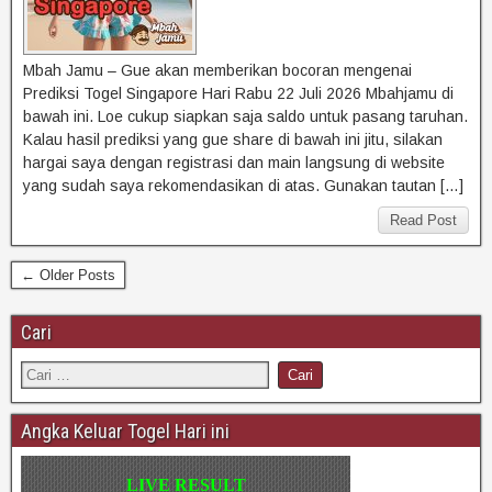
Mbah Jamu – Gue akan memberikan bocoran mengenai
Prediksi Togel Singapore Hari Rabu 22 Juli 2026 Mbahjamu di
bawah ini. Loe cukup siapkan saja saldo untuk pasang taruhan.
Kalau hasil prediksi yang gue share di bawah ini jitu, silakan
hargai saya dengan registrasi dan main langsung di website
yang sudah saya rekomendasikan di atas. Gunakan tautan […]
Read Post
← Older Posts
Cari
Angka Keluar Togel Hari ini