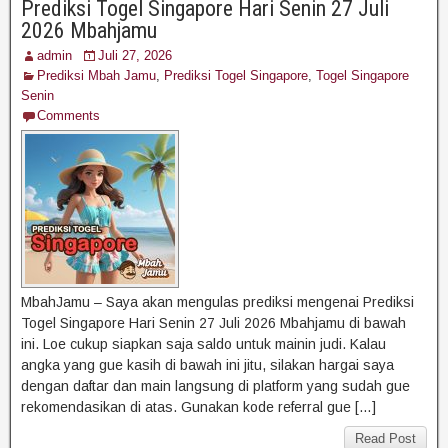
Prediksi Togel Singapore Hari Senin 27 Juli
2026 Mbahjamu
admin
Juli 27, 2026
Prediksi Mbah Jamu
,
Prediksi Togel Singapore
,
Togel Singapore
Senin
Comments
MbahJamu – Saya akan mengulas prediksi mengenai Prediksi
Togel Singapore Hari Senin 27 Juli 2026 Mbahjamu di bawah
ini. Loe cukup siapkan saja saldo untuk mainin judi. Kalau
angka yang gue kasih di bawah ini jitu, silakan hargai saya
dengan daftar dan main langsung di platform yang sudah gue
rekomendasikan di atas. Gunakan kode referral gue […]
Read Post