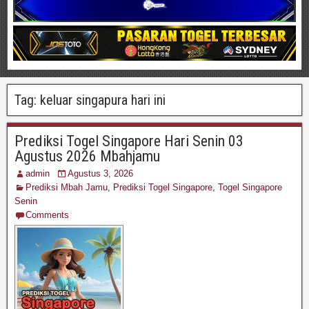
Tag:
keluar singapura hari ini
Prediksi Togel Singapore Hari Senin 03
Agustus 2026 Mbahjamu
admin
Agustus 3, 2026
Prediksi Mbah Jamu
,
Prediksi Togel Singapore
,
Togel Singapore
Senin
Comments