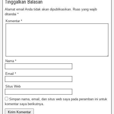
Tinggalkan Balasan
Alamat email Anda tidak akan dipublikasikan.
Ruas yang wajib
ditandai
*
Komentar
*
Nama
*
Email
*
Situs Web
Simpan nama, email, dan situs web saya pada peramban ini untuk
komentar saya berikutnya.