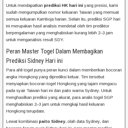
Untuk mendapatkan
prediksi HK hari ini
yang presisi, kami
sudah mengumpulkan nomor keluaran Taiwan yang memuat
semua keluaran Kamboja harian. Selain itu, prediksi SGP hari
ini merupakan hasil analisis mendetail oleh tim prediktor
berpengalaman yang menghabiskan kurang lebih 2–3 jam
untuk menganalisis result SDY.
Peran Master Togel Dalam Membagikan
Prediksi Sidney Hari ini
Para ahli togel punya peran kunci dalam memberikan bocoran
angka Hongkong yang diprediksi keluar. Tim tersebut
menyiapkan bocoran togel Hongkong yang tajam mengacu
pada syair Taiwan hari ini dan paito warna Sydney. Untuk
menghasilkan prediksi yang akurat, para analis togel SGP
menghabiskan 2–3 jam untuk mengkaji hasil keluaran
Hongkong terupdate.
Lewat kombinasi
paito Sidney
, olah data Sydney, dan