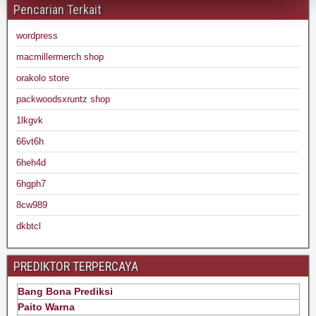
Pencarian Terkait
wordpress
macmillermerch shop
orakolo store
packwoodsxruntz shop
1lkgvk
66vt6h
6heh4d
6hgph7
8cw989
dkbtcl
PREDIKTOR TERPERCAYA
Bang Bona Prediksi
Paito Warna