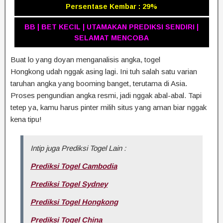
Persentase Kembar : 29%
BB | BET KECIL | UTAMAKAN PREDIKSI SENDIRI |
SELAMAT MENCOBA
Buat lo yang doyan menganalisis angka, togel
Hongkong udah nggak asing lagi. Ini tuh salah satu varian
taruhan angka yang booming banget, terutama di Asia.
Proses pengundian angka resmi, jadi nggak abal-abal. Tapi
tetep ya, kamu harus pinter milih situs yang aman biar nggak
kena tipu!
Intip juga Prediksi Togel Lain :
Prediksi Togel Cambodia
Prediksi Togel Sydney
Prediksi Togel Hongkong
Prediksi Togel China