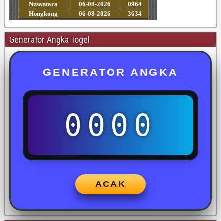
Generator Angka Togel
GENERATOR ANGKA
0000
ACAK