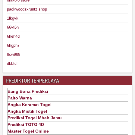
orakolo store
packwoodsxruntz shop
1lkgvk
66vt6h
6heh4d
6hgph7
8cw989
dkbtcl
PREDIKTOR TERPERCAYA
Bang Bona Prediksi
Paito Warna
Angka Keramat Togel
Angka Mistik Togel
Prediksi Togel Mbah Jamu
Prediksi TOTO 4D
Master Togel Online