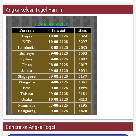
Angka Keluar Togel Hari ini
Generator Angka Togel