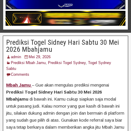
Prediksi Togel Sidney Hari Sabtu 30 Mei
2026 Mbahjamu
admin
Mei 29, 2026
Prediksi Mbah Jamu
,
Prediksi Togel Sydney
,
Togel Sydney
Sabtu
Comments
Mbah Jamu
– Gue akan mengulas prediksi mengenai
Prediksi Togel Sidney Hari Sabtu 30 Mei 2026
Mbahjamu
di bawah ini. Kamu cukup siapkan saja modal
untuk pasang judi. Kalau nomor yang gue kasih di bawah ini
jitu, silakan dukung
admin
dengan
join
dan bermain di platform
yang sudah gue pilih di atas. Gunakan kode referral saya biar
saya tetap berkarya dalam memberikan angka jitu Mbah Jamu