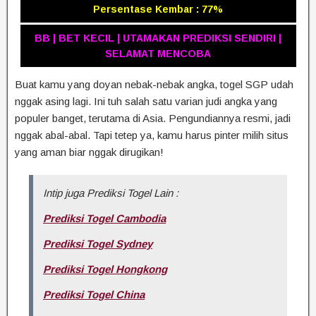
Persentase Kembar : 77%
BB | BET KECIL | UTAMAKAN PREDIKSI SENDIRI |
SELAMAT MENCOBA
Buat kamu yang doyan nebak-nebak angka, togel SGP udah
nggak asing lagi. Ini tuh salah satu varian judi angka yang
populer banget, terutama di Asia. Pengundiannya resmi, jadi
nggak abal-abal. Tapi tetep ya, kamu harus pinter milih situs
yang aman biar nggak dirugikan!
Intip juga Prediksi Togel Lain :
Prediksi Togel Cambodia
Prediksi Togel Sydney
Prediksi Togel Hongkong
Prediksi Togel China