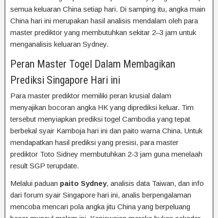
semua keluaran China setiap hari. Di samping itu, angka main
China hari ini merupakan hasil analisis mendalam oleh para
master prediktor yang membutuhkan sekitar 2–3 jam untuk
menganalisis keluaran Sydney.
Peran Master Togel Dalam Membagikan
Prediksi Singapore Hari ini
Para master prediktor memiliki peran krusial dalam
menyajikan bocoran angka HK yang diprediksi keluar. Tim
tersebut menyiapkan prediksi togel Cambodia yang tepat
berbekal syair Kamboja hari ini dan paito warna China. Untuk
mendapatkan hasil prediksi yang presisi, para master
prediktor Toto Sidney membutuhkan 2-3 jam guna menelaah
result SGP terupdate.
Melalui paduan
paito Sydney
, analisis data Taiwan, dan info
dari forum syair Singapore hari ini, analis berpengalaman
mencoba mencari pola angka jitu China yang berpeluang