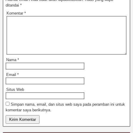
ditandai
*
Komentar
*
Nama
*
Email
*
Situs Web
Simpan nama, email, dan situs web saya pada peramban ini untuk
komentar saya berikutnya.