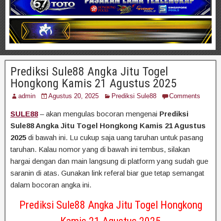
Prediksi Sule88 Angka Jitu Togel
Hongkong Kamis 21 Agustus 2025
admin
Agustus 20, 2025
Prediksi Sule88
Comments
SULE88
– akan mengulas bocoran mengenai
Prediksi
Sule88 Angka Jitu Togel Hongkong Kamis 21 Agustus
2025
di bawah ini. Lu cukup saja uang taruhan untuk pasang
taruhan. Kalau nomor yang di bawah ini tembus, silakan
hargai dengan dan main langsung di platform yang sudah gue
saranin di atas. Gunakan link referal biar gue tetap semangat
dalam bocoran angka ini.
Prediksi Sule88 Angka Jitu Togel Hongkong