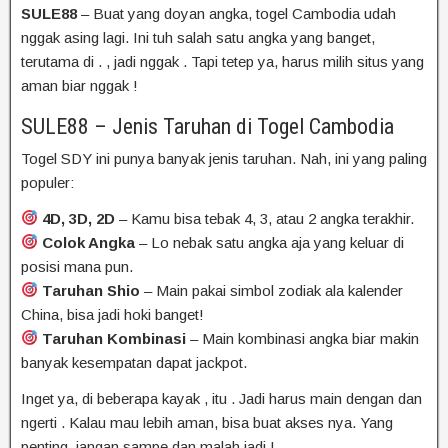
SULE88
–
Buat
yang
doyan
angka,
togel Cambodia
udah
nggak
asing
lagi.
Ini
tuh
salah
satu
angka
yang
banget,
terutama
di
.
,
jadi
nggak
.
Tapi
tetep
ya,
harus
milih
situs
yang
aman
biar
nggak
!
SULE88 – Jenis Taruhan di Togel
Cambodia
Togel
SDY
ini punya banyak jenis taruhan. Nah, ini yang paling
populer:
4D, 3D, 2D
– Kamu bisa tebak 4, 3, atau 2 angka terakhir.
Colok Angka
– Lo nebak satu angka aja yang keluar di
posisi mana pun.
Taruhan Shio
– Main pakai simbol zodiak ala kalender
China, bisa jadi hoki banget!
Taruhan Kombinasi
– Main kombinasi angka biar makin
banyak kesempatan dapat jackpot.
Inget
ya,
di
beberapa
kayak
,
itu
.
Jadi
harus
main
dengan
dan
ngerti
.
Kalau
mau
lebih
aman,
bisa
buat
akses
nya.
Yang
penting,
jangan
sampe
dan
malah
jadi
!