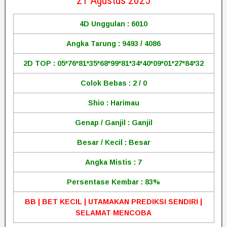
21 Agustus 2025
4D Unggulan : 6010
Angka Tarung : 9493 / 4086
2D TOP : 05*76*81*35*68*99*81*34*40*09*01*27*84*32
Colok Bebas : 2 / 0
Shio : Harimau
Genap / Ganjil : Ganjil
Besar / Kecil : Besar
Angka Mistis : 7
Persentase Kembar : 83%
BB | BET KECIL | UTAMAKAN PREDIKSI SENDIRI |
SELAMAT MENCOBA