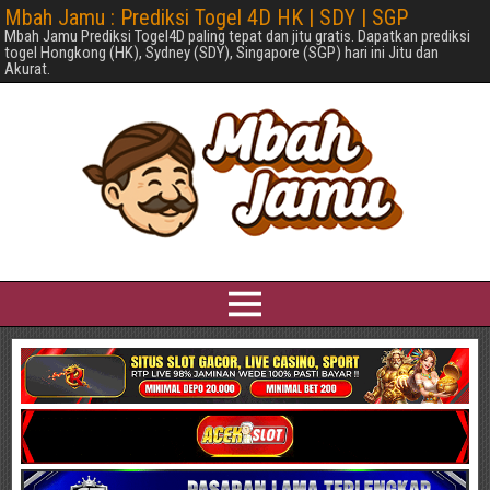
Mbah Jamu : Prediksi Togel 4D HK | SDY | SGP
Mbah Jamu Prediksi Togel4D paling tepat dan jitu gratis. Dapatkan prediksi
togel Hongkong (HK), Sydney (SDY), Singapore (SGP) hari ini Jitu dan
Akurat.