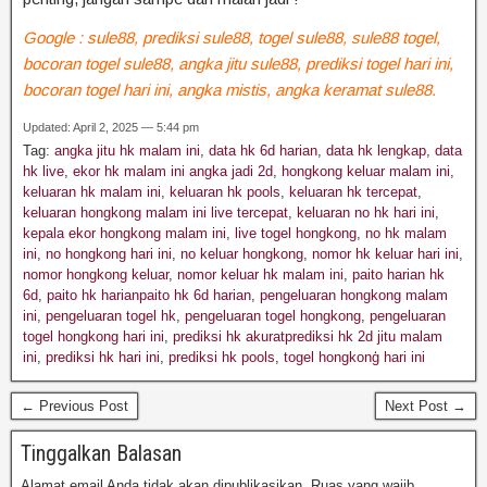
Google : sule88, prediksi sule88, togel sule88, sule88 togel,
bocoran togel sule88, angka jitu sule88, prediksi togel hari ini,
bocoran togel hari ini, angka mistis, angka keramat sule88.
Updated: April 2, 2025 — 5:44 pm
Tag:
angka jitu hk malam ini
,
data hk 6d harian
,
data hk lengkap
,
data
hk live
,
ekor hk malam ini angka jadi 2d
,
hongkong keluar malam ini
,
keluaran hk malam ini
,
keluaran hk pools
,
keluaran hk tercepat
,
keluaran hongkong malam ini live tercepat
,
keluaran no hk hari ini
,
kepala ekor hongkong malam ini
,
live togel hongkong
,
no hk malam
ini
,
no hongkong hari ini
,
no keluar hongkong
,
nomor hk keluar hari ini
,
nomor hongkong keluar
,
nomor keluar hk malam ini
,
paito harian hk
6d
,
paito hk harianpaito hk 6d harian
,
pengeluaran hongkong malam
ini
,
pengeluaran togel hk
,
pengeluaran togel hongkong
,
pengeluaran
togel hongkong hari ini
,
prediksi hk akuratprediksi hk 2d jitu malam
ini
,
prediksi hk hari ini
,
prediksi hk pools
,
togel hongkonģ hari ini
← Previous Post
Next Post →
Tinggalkan Balasan
Alamat email Anda tidak akan dipublikasikan.
Ruas yang wajib