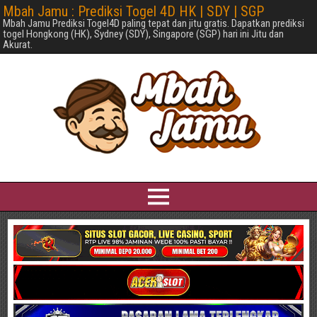
Mbah Jamu : Prediksi Togel 4D HK | SDY | SGP
Mbah Jamu Prediksi Togel4D paling tepat dan jitu gratis. Dapatkan prediksi
togel Hongkong (HK), Sydney (SDY), Singapore (SGP) hari ini Jitu dan
Akurat.