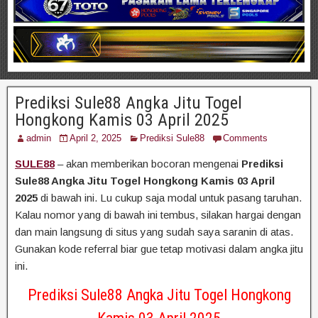
Prediksi Sule88 Angka Jitu Togel
Hongkong Kamis 03 April 2025
admin
April 2, 2025
Prediksi Sule88
Comments
SULE88
– akan memberikan bocoran mengenai
Prediksi
Sule88 Angka Jitu Togel Hongkong Kamis 03 April
2025
di bawah ini. Lu cukup saja modal untuk pasang taruhan.
Kalau nomor yang di bawah ini tembus, silakan hargai dengan
dan main langsung di situs yang sudah saya saranin di atas.
Gunakan kode referral biar gue tetap motivasi dalam angka jitu
ini.
Prediksi Sule88 Angka Jitu Togel Hongkong