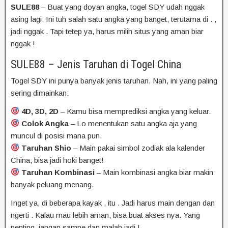
SULE88
–
Buat
yang
doyan
angka,
togel SDY
udah
nggak
asing
lagi.
Ini
tuh
salah
satu
angka
yang
banget,
terutama
di
.
,
jadi
nggak
.
Tapi
tetep
ya,
harus
milih
situs
yang
aman
biar
nggak
!
SULE88 – Jenis Taruhan di Togel
China
Togel
SDY
ini punya banyak jenis taruhan. Nah, ini yang paling
sering dimainkan:
4D, 3D, 2D
– Kamu bisa memprediksi angka yang keluar.
Colok Angka
– Lo menentukan satu angka aja yang
muncul di posisi mana pun.
Taruhan Shio
– Main pakai simbol zodiak ala kalender
China, bisa jadi hoki banget!
Taruhan Kombinasi
– Main kombinasi angka biar makin
banyak peluang menang.
Inget
ya,
di
beberapa
kayak
,
itu
.
Jadi
harus
main
dengan
dan
ngerti
.
Kalau
mau
lebih
aman,
bisa
buat
akses
nya.
Yang
penting,
jangan
sampe
dan
malah
jadi
!