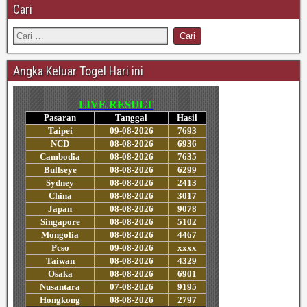
Cari
Angka Keluar Togel Hari ini