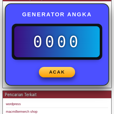
GENERATOR ANGKA
0000
ACAK
Pencarian Terkait
wordpress
macmillermerch shop