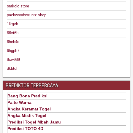
orakolo store
packwoodsxruntz shop
1lkgvk
66vt6h
6heh4d
6hgph7
8cw989
dkbtcl
PREDIKTOR TERPERCAYA
Bang Bona Prediksi
Paito Warna
Angka Keramat Togel
Angka Mistik Togel
Prediksi Togel Mbah Jamu
Prediksi TOTO 4D