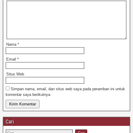
Nama
*
Email
*
Situs Web
Simpan nama, email, dan situs web saya pada peramban ini untuk
komentar saya berikutnya.
Cari