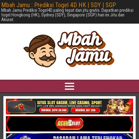
Mbah Jamu : Prediksi Togel 4D HK | SDY | SGP
Mbah Jamu Prediksi Togel4D paling tepat dan jitu gratis. Dapatkan prediksi
togel Hongkong (HK), Sydney (SDY), Singapore (SGP) hari ini Jitu dan
Akurat.