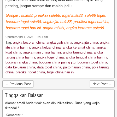
penting,
jangan
sampe
dan
malah
jadi
!
Google : sule88, prediksi sule88, togel sule88, sule88 togel,
bocoran togel sule88, angka jitu sule88, prediksi togel hari ini,
bocoran togel hari ini, angka mistis, angka keramat sule88.
Updated: April 1, 2025 — 5:14 pm
Tag:
angka bocoran china
,
angka gaib china
,
angka jitu china
,
angka
jitu china hari ini
,
angka keluar china
,
angka keramat china
,
angka
kuat china
,
angka main china hari ini
,
angka tarung china
,
angka
tarung china hari ini
,
angka togel china
,
angka tunggal china hari ini
,
bocoran angka china
,
bocoran china paling jitu
,
bocoran togel china
,
data keluaran china
,
data togel china
,
paito harian china
,
pola tarung
china
,
prediksi togel china
,
togel china hari ini
← Previous Post
Next Post →
Tinggalkan Balasan
Alamat email Anda tidak akan dipublikasikan.
Ruas yang wajib
ditandai
*
Komentar
*