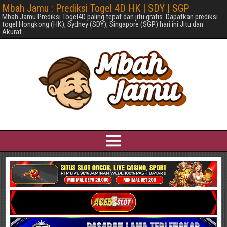
Mbah Jamu : Prediksi Togel 4D HK | SDY | SGP
Mbah Jamu Prediksi Togel4D paling tepat dan jitu gratis. Dapatkan prediksi
togel Hongkong (HK), Sydney (SDY), Singapore (SGP) hari ini Jitu dan
Akurat.