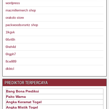
wordpress
macmillermerch shop
orakolo store
packwoodsxruntz shop
1lkgvk
66vt6h
6heh4d
6hgph7
8cw989
dkbtcl
PREDIKTOR TERPERCAYA
Bang Bona Prediksi
Paito Warna
Angka Keramat Togel
Angka Mistik Togel