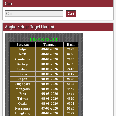
Cari
Angka Keluar Togel Hari ini