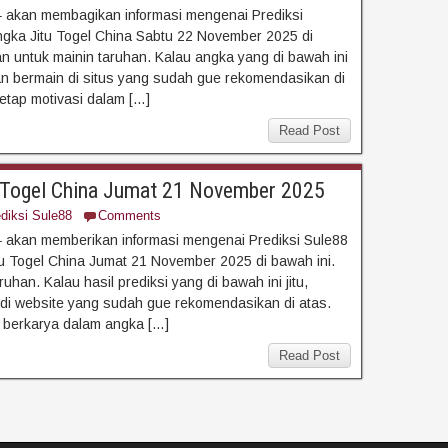
 akan membagikan informasi mengenai Prediksi
ngka Jitu Togel China Sabtu 22 November 2025 di
an untuk mainin taruhan. Kalau angka yang di bawah ini
dan bermain di situs yang sudah gue rekomendasikan di
tetap motivasi dalam […]
Read Post
u Togel China Jumat 21 November 2025
diksi Sule88
Comments
 akan memberikan informasi mengenai Prediksi Sule88
u Togel China Jumat 21 November 2025 di bawah ini.
han. Kalau hasil prediksi yang di bawah ini jitu,
di website yang sudah gue rekomendasikan di atas.
p berkarya dalam angka […]
Read Post