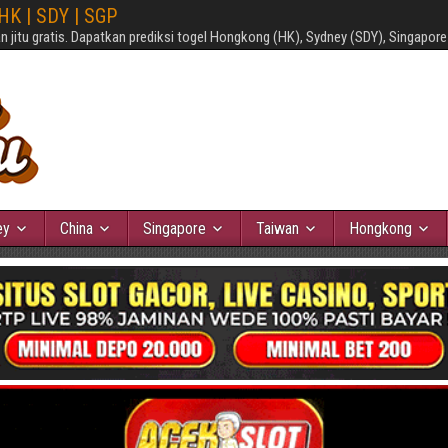
HK | SDY | SGP
 jitu gratis. Dapatkan prediksi togel Hongkong (HK), Sydney (SDY), Singapore (
ey
China
Singapore
Taiwan
Hongkong