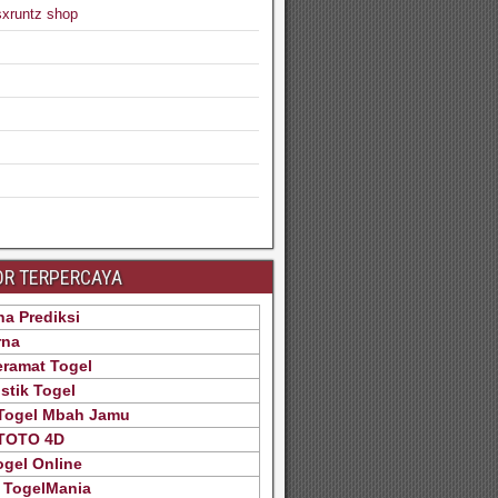
xruntz shop
OR TERPERCAYA
a Prediksi
rna
ramat Togel
stik Togel
 Togel Mbah Jamu
 TOTO 4D
ogel Online
r TogelMania