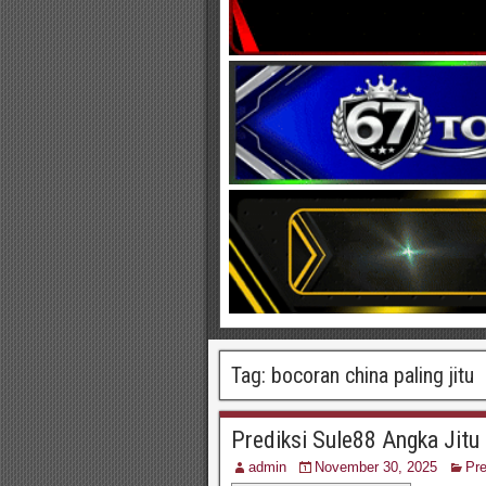
Tag:
bocoran china paling jitu
Prediksi Sule88 Angka Jit
admin
November 30, 2025
Pre