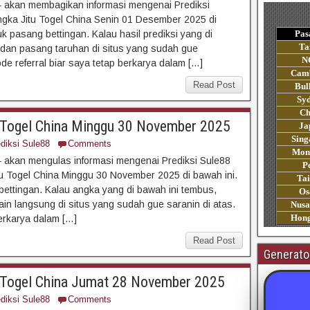
 akan membagikan informasi mengenai Prediksi
ngka Jitu Togel China Senin 01 Desember 2025 di
k pasang bettingan. Kalau hasil prediksi yang di
n dan pasang taruhan di situs yang sudah gue
e referral biar saya tetap berkarya dalam […]
Read Post
u Togel China Minggu 30 November 2025
diksi Sule88
Comments
 akan mengulas informasi mengenai Prediksi Sule88
u Togel China Minggu 30 November 2025 di bawah ini.
ettingan. Kalau angka yang di bawah ini tembus,
in langsung di situs yang sudah gue saranin di atas.
berkarya dalam […]
Read Post
Generato
u Togel China Jumat 28 November 2025
diksi Sule88
Comments