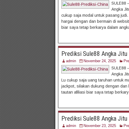
SULE88 –
Angka Jit
cukup saja modal untuk pasang judi. 
hargai dengan dan bermain di websit
biar saya tetap berkarya dalam angk
Prediksi Sule88 Angka Jit
admin
November 24, 2025
Pre
SULE88 –
Angka Jit
Lu cukup saja uang taruhan untuk mai
jackpot, silakan dukung dengan dan 
tautan afiliasi biar saya tetap berkar
Prediksi Sule88 Angka Jit
admin
November 23, 2025
Pre