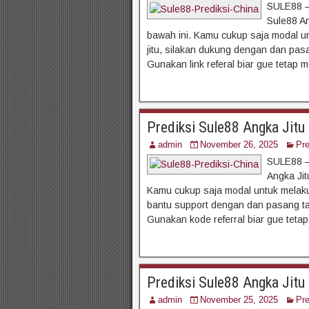
SULE88 –
Sule88 A
bawah ini. Kamu cukup saja modal u
jitu, silakan dukung dengan dan pasa
Gunakan link referal biar gue tetap 
Prediksi Sule88 Angka Jit
admin
November 26, 2025
Pre
SULE88 –
Angka Jit
Kamu cukup saja modal untuk melakuka
bantu support dengan dan pasang tar
Gunakan kode referral biar gue tetap
Prediksi Sule88 Angka Jit
admin
November 25, 2025
Pre