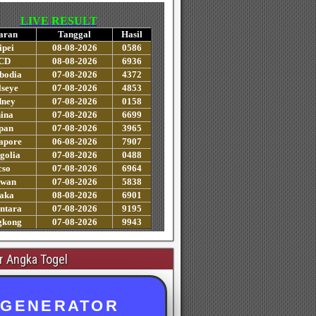
r Angka Togel
GENERATOR