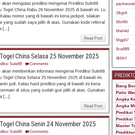
 akan mengulas prediksi mengenai Prediksi Sule88
packwoods
u Togel China Rabu 26 November 2025 di bawah ini. Lu
1lkgvk
Kalau nomor yang di bawah ini kena jackpot, silakan
66vt6h
e yang sudah saya pilih di atas. Gunakan kode referral
a […]
6heh4d
Read Post
6hgph7
8cw989
u Togel China Selasa 25 November 2025
dkbtcl
diksi Sule88
Comments
 akan memberikan informasi mengenai Prediksi Sule88
PREDIKT
u Togel China Selasa 25 November 2025 di bawah ini.
nin judi. Kalau hasil prediksi yang di bawah ini kena
Bang Bon
bermain di situs yang sudah gue pilih di atas. Gunakan
Paito Wa
ya […]
Angka Ke
Angka Mi
Read Post
Prediksi
Prediksi
u Togel China Senin 24 November 2025
Master T
diksi Sule88
Comments
Predikto