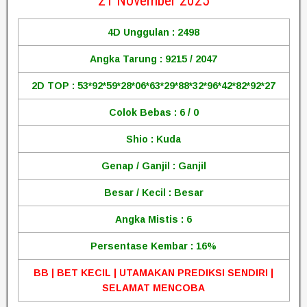
21 November 2025
4D Unggulan : 2498
Angka Tarung : 9215 / 2047
2D TOP : 53*92*59*28*06*63*29*88*32*96*42*82*92*27
Colok Bebas : 6 / 0
Shio : Kuda
Genap / Ganjil : Ganjil
Besar / Kecil : Besar
Angka Mistis : 6
Persentase Kembar : 16%
BB | BET KECIL | UTAMAKAN PREDIKSI SENDIRI |
SELAMAT MENCOBA