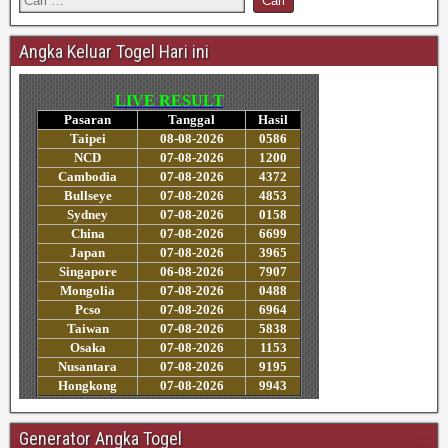
Angka Keluar Togel Hari ini
Generator Angka Togel