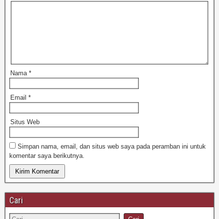
Nama
*
Email
*
Situs Web
Simpan nama, email, dan situs web saya pada peramban ini untuk
komentar saya berikutnya.
Cari