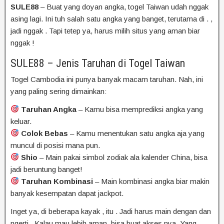
SULE88
–
Buat
yang
doyan
angka,
togel Taiwan
udah
nggak
asing
lagi.
Ini
tuh
salah
satu
angka
yang
banget,
terutama
di
.
,
jadi
nggak
.
Tapi
tetep
ya,
harus
milih
situs
yang
aman
biar
nggak
!
SULE88 – Jenis Taruhan di Togel
Taiwan
Togel
Cambodia
ini punya banyak macam taruhan. Nah, ini
yang paling sering dimainkan:
Taruhan Angka
– Kamu bisa memprediksi angka yang
keluar.
Colok Bebas
– Kamu menentukan satu angka aja yang
muncul di posisi mana pun.
Shio
– Main pakai simbol zodiak ala kalender China, bisa
jadi beruntung banget!
Taruhan Kombinasi
– Main kombinasi angka biar makin
banyak kesempatan dapat jackpot.
Inget
ya,
di
beberapa
kayak
,
itu
.
Jadi
harus
main
dengan
dan
ngerti
.
Kalau
mau
lebih
aman,
bisa
buat
akses
nya.
Yang