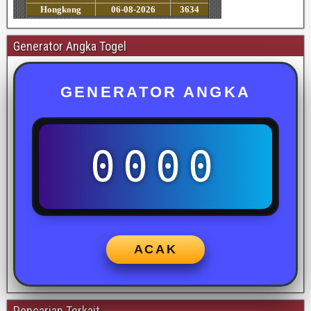
Generator Angka Togel
GENERATOR ANGKA
0000
ACAK
Pencarian Terkait