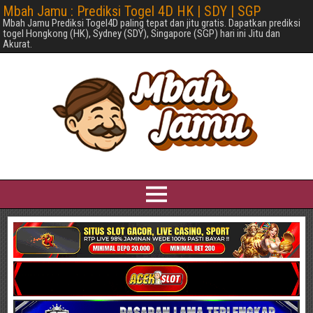
Mbah Jamu : Prediksi Togel 4D HK | SDY | SGP
Mbah Jamu Prediksi Togel4D paling tepat dan jitu gratis. Dapatkan prediksi
togel Hongkong (HK), Sydney (SDY), Singapore (SGP) hari ini Jitu dan
Akurat.