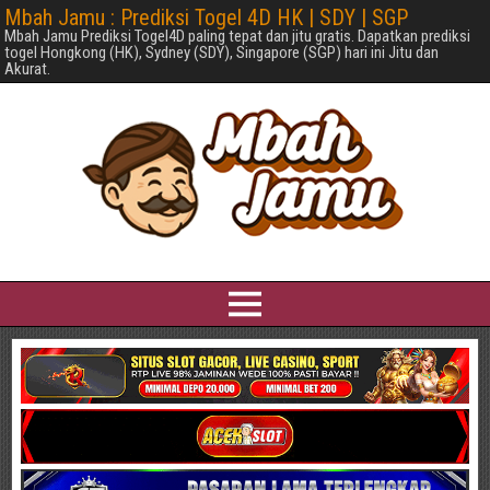
Mbah Jamu : Prediksi Togel 4D HK | SDY | SGP
Mbah Jamu Prediksi Togel4D paling tepat dan jitu gratis. Dapatkan prediksi
togel Hongkong (HK), Sydney (SDY), Singapore (SGP) hari ini Jitu dan
Akurat.