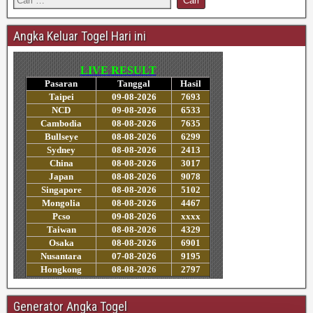
Angka Keluar Togel Hari ini
Generator Angka Togel