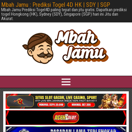
Mbah Jamu : Prediksi Togel 4D HK | SDY | SGP
Mbah Jamu Prediksi Togel4D paling tepat dan jitu gratis. Dapatkan prediksi
togel Hongkong (HK), Sydney (SDY), Singapore (SGP) hari ini Jitu dan
Akurat.