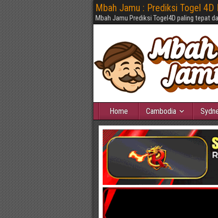
Mbah Jamu : Prediksi Togel 4D 
Mbah Jamu Prediksi Togel4D paling tepat dan
Home
Cambodia
Sydn