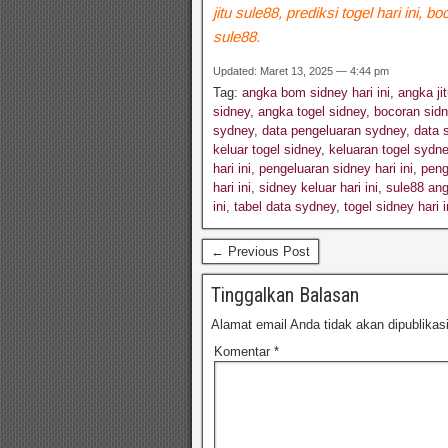
jitu sule88, prediksi togel hari ini, 
sule88.
Updated: Maret 13, 2025 — 4:44 pm
Tag:
angka bom sidney hari ini
,
angka jit
sidney
,
angka togel sidney
,
bocoran sidne
sydney
,
data pengeluaran sydney
,
data s
keluar togel sidney
,
keluaran togel sydney
hari ini
,
pengeluaran sidney hari ini
,
peng
hari ini
,
sidney keluar hari ini
,
sule88 an
ini
,
tabel data sydney
,
togel sidney hari i
← Previous Post
Tinggalkan Balasan
Alamat email Anda tidak akan dipublikas
Komentar
*