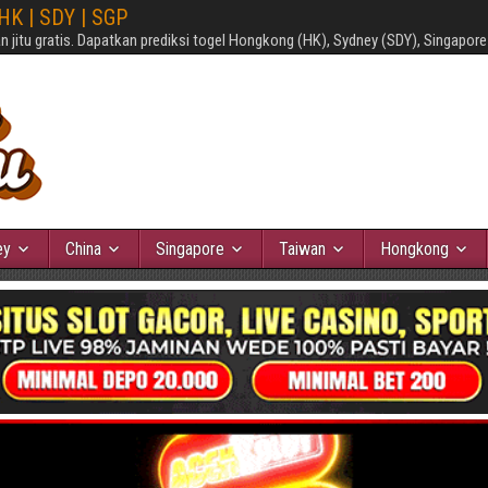
HK | SDY | SGP
 jitu gratis. Dapatkan prediksi togel Hongkong (HK), Sydney (SDY), Singapore (
ey
China
Singapore
Taiwan
Hongkong