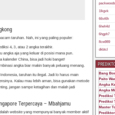
packwoods
1lkgvk
66vt6h
6heh4d
gkong
6hgph7
acam taruhan. Nah, ini yang paling populer:
8cw989
si 4, 3, atau 2 angka terakhir.
dkbtcl
 angka aja yang keluar di posisi mana pun.
a kalender China, bisa jadi hoki banget!
PREDIKT
mbinasi angka biar makin banyak peluang menang.
Bang Bon
Indonesia, taruhan itu ilegal. Jadi lo harus main
Paito Wa
uensinya. Kalau mau lebih aman, bisa gunakan metode
Angka Ke
ting, jangan sampe ketagihan dan malah jadi
Angka Mi
Prediksi
Prediksi
Singapore Terpercaya – Mbahjamu
Master T
dalah website yang mempunyai banyak member aktif
Predikto