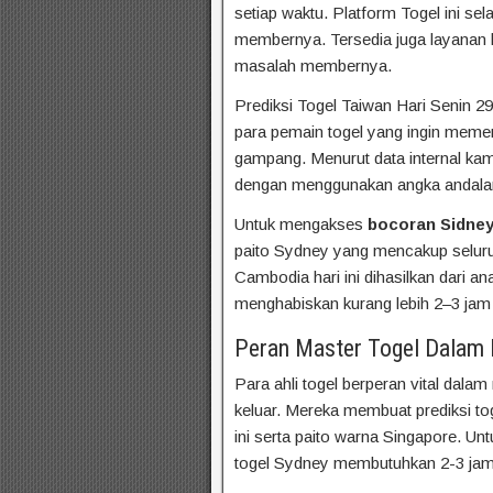
setiap waktu. Platform Togel ini 
membernya. Tersedia juga layanan 
masalah membernya.
Prediksi Togel Taiwan Hari Senin 2
para pemain togel yang ingin meme
gampang. Menurut data internal kami
dengan menggunakan angka andalan 
Untuk mengakses
bocoran Sidney 
paito Sydney yang mencakup seluruh
Cambodia hari ini dihasilkan dari an
menghabiskan kurang lebih 2–3 jam
Peran Master Togel Dalam 
Para ahli togel berperan vital da
keluar. Mereka membuat prediksi to
ini serta paito warna Singapore. Unt
togel Sydney membutuhkan 2-3 jam u