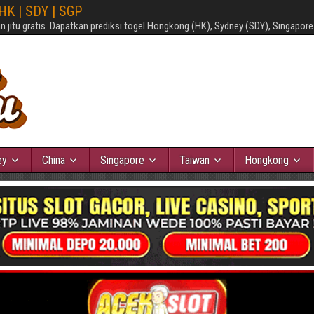
HK | SDY | SGP
 jitu gratis. Dapatkan prediksi togel Hongkong (HK), Sydney (SDY), Singapore (
ey
China
Singapore
Taiwan
Hongkong