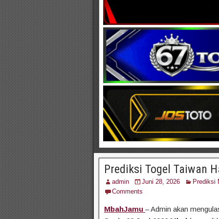
Prediksi Togel Taiwan 
admin
Juni 28, 2026
Prediksi
Comments
MbahJamu
–
Admin
akan mengulas