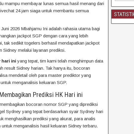
selalu mampu membayar lunas semua hasil menang dari
livechat 24 jam siaga untuk membantu semua
STATISTI
9 Juni 2026 Mbahjamu Ini adalah rahasia utama bagi
nangkan jackpot SGP dengan cara yang lebih
, tak sedikit togelers berhasil mendapatkan jackpot
Sidney melalui layanan prediksi.
hari ini
yang tepat, tim kami telah menghimpun data
 result Sidney harian. Tak hanya itu, bocoran
alisa mendetail oleh para master prediktor yang
 untuk menganalisis keluaran SGP.
Membagikan Prediksi HK Hari ini
lam membagikan bocoran nomor SGP yang diprediksi
gel Sydney yang tepat berdasarkan syair Sydney hari
uk menghasilkan prediksi yang akurat, para analis
ntuk menganalisis hasil keluaran Sidney terbaru.