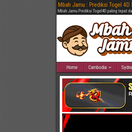
Mbah Jamu : Prediksi Togel 4D 
Mbah Jamu Prediksi Togel4D paling tepat dan
Home
Cambodia
Sydn