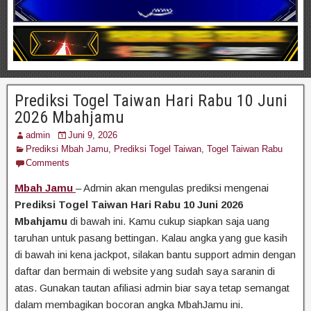
Prediksi Togel Taiwan Hari Rabu 10 Juni
2026 Mbahjamu
admin
Juni 9, 2026
Prediksi Mbah Jamu
,
Prediksi Togel Taiwan
,
Togel Taiwan Rabu
Comments
Mbah Jamu
–
Admin
akan mengulas prediksi mengenai
Prediksi Togel Taiwan Hari Rabu 10 Juni 2026
Mbahjamu
di bawah ini. Kamu cukup siapkan saja uang
taruhan untuk pasang bettingan. Kalau angka yang gue kasih
di bawah ini kena jackpot, silakan bantu support
admin
dengan
daftar dan bermain di website yang sudah saya saranin di
atas. Gunakan tautan afiliasi
admin
biar saya tetap semangat
dalam membagikan bocoran angka MbahJamu ini.