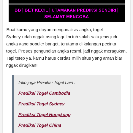
BB | BET KECIL | UTAMAKAN PREDIKSI SENDIRI |
SELAMAT MENCOBA
Buat kamu yang doyan menganalisis angka, togel
Sydney udah nggak asing lagi. Ini tuh salah satu jenis judi
angka yang populer banget, terutama di kalangan pecinta
togel. Proses pengundian angka resmi, jadi nggak meragukan.
Tapi tetep ya, kamu harus cerdas milih situs yang aman biar
nggak dirugikan!
Intip juga Prediksi Togel Lain :
Prediksi Togel Cambodia
Prediksi Togel Sydney
Prediksi Togel Hongkong
Prediksi Togel China