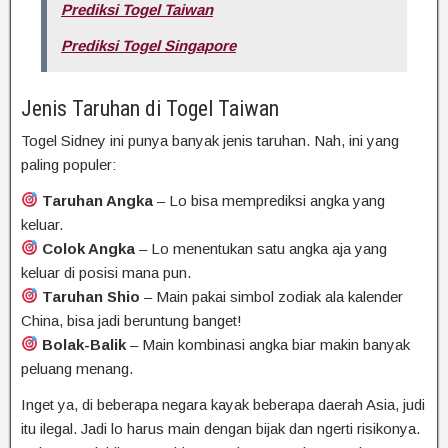
Prediksi Togel Taiwan
Prediksi Togel Singapore
Jenis Taruhan di Togel
Taiwan
Togel
Sidney
ini punya banyak jenis taruhan. Nah, ini yang
paling populer:
Taruhan Angka
– Lo bisa memprediksi angka yang
keluar.
Colok Angka
– Lo menentukan satu angka aja yang
keluar di posisi mana pun.
Taruhan Shio
– Main pakai simbol zodiak ala kalender
China, bisa jadi beruntung banget!
Bolak-Balik
– Main kombinasi angka biar makin banyak
peluang menang.
Inget ya, di beberapa negara kayak beberapa daerah Asia, judi
itu ilegal. Jadi lo harus main dengan bijak dan ngerti risikonya.