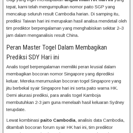
tepat, kami telah mengumpulkan nomor paito SGP yang
mencakup seluruh result Cambodia harian. Di samping itu,
prediksi Taiwan hari ini merupakan hasil analisa mendetail oleh
tim prediktor berpengalaman yang menghabiskan sekitar 2–3
jam dalam menganalisis result China.
Peran Master Togel Dalam Membagikan
Prediksi SDY Hari ini
Analis togel berpengalaman memiliki peran krusial dalam
membagikan bocoran nomor Singapore yang diprediksi
keluar. Mereka merumuskan bocoran togel Singapore yang
jitu berbekal syair Singapore hari ini serta paito warna HK.
Demi akurasi prediksi, para analis togel Kamboja
membutuhkan 2-3 jam guna menelaah hasil keluaran Sydney
terupdate.
Lewat kombinasi
paito Cambodia
, analisis data Cambodia,
ditambah bocoran forum syair HK hari ini, tim prediktor