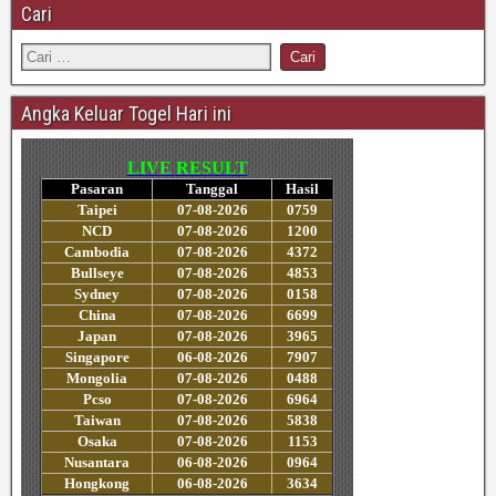
Cari
Angka Keluar Togel Hari ini