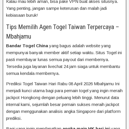
Kalau mau lebih aman, bisa pake VPN buat akses situsnya.
Yang penting, jangan sampe keterusan dan malah jadi
kebiasaan buruk!
Tips Memilih Agen Togel Taiwan Terpercaya –
Mbahjamu
Bandar Togel China
yang bagus adalah website yang
mempunyai banyak member aktif setiap waktu. Situs Togel ini
pasti membayar lunas semua payout dari membernya.
Tersedia juga layanan livechat 24 jam siaga untuk membantu
semua kendala membernya.
Prediksi Togel Taiwan Hari Rabu 08 April 2026 Mbahjamu Ini
menjadi kunci utama bagi para pemain togel yang ingin meraih
jackpot Hongkong dengan peluang lebih tinggi. Menurut data
internal kami, sejumlah besar pemain sukses meraih jackpot
dengan menggunakan analisis angka Singapore dari platform
prediksi.
Bagi yang ingin mendapatkan
angka main HK hari ini
yang