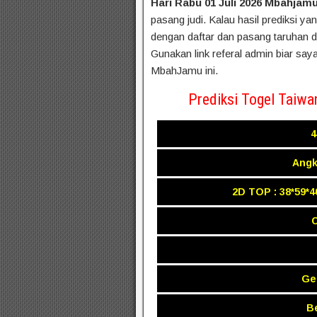
Hari Rabu 01 Juli 2026 Mbahjam
pasang judi. Kalau hasil prediksi yan
dengan daftar dan pasang taruhan d
Gunakan link referal
admin
biar say
MbahJamu ini.
Prediksi Togel Taiwa
4
Angk
2D TOP : 38*59*4
C
Gen
Be