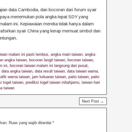
kajian data Cambodia, dan bocoran dari forum syair
berupaya menemukan pola angka tepat SDY yang
r malam ini. Kepiawaian mereka tidak hanya dalam
nafsirkan syair China yang kerap memuat simbol dan
untungan.
aiwan malam ini pasti tembus
,
angka main taiwan
,
angka
an angka taiwan
,
bocoran langit taiwan
,
bocoran taiwan
,
m ini
,
bocoran taiwan malam ini langsung dari pusat
,
,
data angka taiwan
,
data result taiwan
,
data taiwan warna
,
rafik warna taiwan
,
jam keluaran taiwan
,
paito taiwan
,
paito
si togel taiwan
,
prediksi togel taiwan mbahjamu
,
taiwan hari
na taiwan
Next Post →
ikan.
Ruas yang wajib ditandai
*