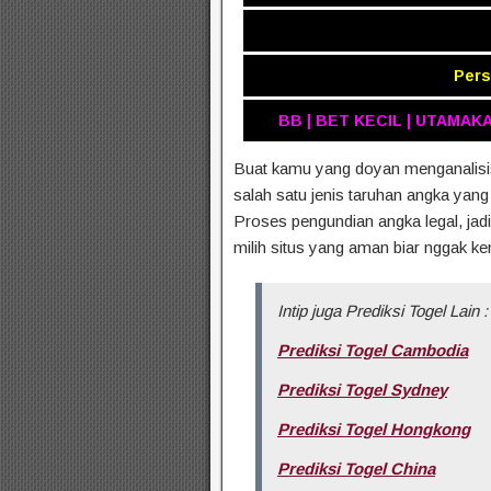
Pers
BB | BET KECIL | UTAMAK
Buat kamu yang doyan menganalisis 
salah satu jenis taruhan angka yang
Proses pengundian angka legal, jadi
milih situs yang aman biar nggak ken
Intip juga Prediksi Togel Lain :
Prediksi Togel Cambodia
Prediksi Togel Sydney
Prediksi Togel Hongkong
Prediksi Togel China