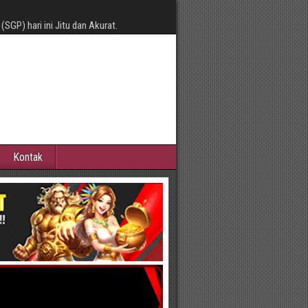
SGP) hari ini Jitu dan Akurat.
Kontak