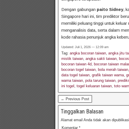
Dengan gabungan
paito Sidney
, 
Singapore hari ini, tim prediktor 
memiliki peluang tinggi untuk kelua
menganalisis data, serta dalam me
kode rahasia penunjuk angka keber
Updated: Juli 1, 2026 — 12:09 am
Tag:
angka bocoran taiwan
,
angka jitu t
mistik taiwan
,
angka sakti taiwan
,
bocor
bocoran taiwan 4d
,
bocoran taiwan mala
bocoran togel taiwan
,
bola merah taiwan
data togel taiwan
,
grafik taiwan warna
,
g
warna taiwan
,
pola tarung taiwan
,
predik
ini togel
,
togel keluaran taiwan
,
toto war
← Previous Post
Tinggalkan Balasan
Alamat email Anda tidak akan dipublikas
Komentar
*