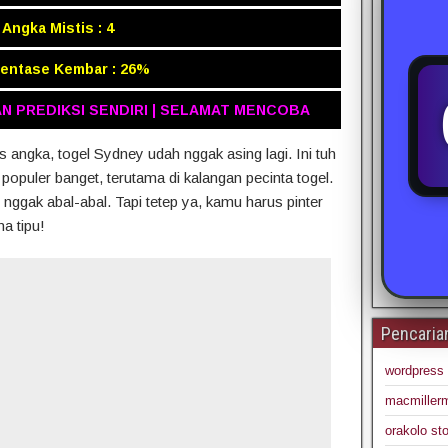
Angka Mistis : 4
entase Kembar : 26%
AN PREDIKSI SENDIRI | SELAMAT MENCOBA
angka, togel Sydney udah nggak asing lagi. Ini tuh
 populer banget, terutama di kalangan pecinta togel.
 nggak abal-abal. Tapi tetep ya, kamu harus pinter
a tipu!
Pencarian
wordpress
macmiller
orakolo sto