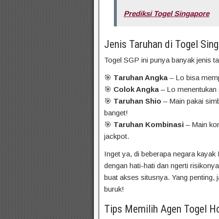
Prediksi Togel Singapore
Jenis Taruhan di Togel
Sing
Togel
SGP
ini punya banyak jenis ta
🎯
Taruhan Angka
– Lo bisa mempre
🎯
Colok Angka
– Lo menentukan s
🎯
Taruhan Shio
– Main pakai simb
banget!
🎯
Taruhan Kombinasi
– Main kom
jackpot.
Inget ya, di beberapa negara kayak I
dengan hati-hati dan ngerti risiko
buat akses situsnya. Yang penting,
buruk!
Tips Memilih Agen Togel 