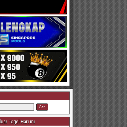
uar Togel Hari ini