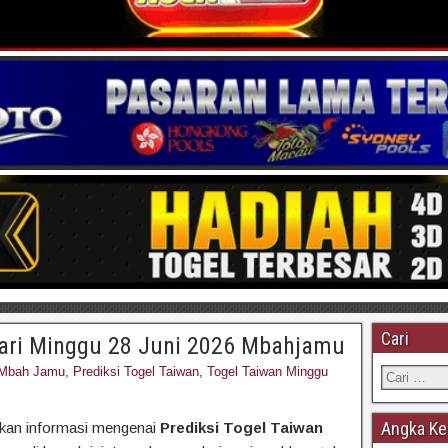
Cari
Hari Minggu 28 Juni 2026 Mbahjamu
 Mbah Jamu
,
Prediksi Togel Taiwan
,
Togel Taiwan Minggu
Angka Kel
kan informasi mengenai
Prediksi Togel Taiwan