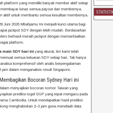
h platform yang memiliki banyak member aktif setiap
pu membayar lunas semua payout dari membernya.
STATISTI
jam aktif untuk membantu semua kesulitan membernya.
28 Juni 2026 Mbahjamu Ini menjadi kunci utama bagi
gapai jackpot SDY dengan lebih mudah. Berdasarkan
togelers berhasil meraih jackpot dengan memanfaatkan
bagai platform.
 main SDY hari ini
yang akurat, tim kami telah
memuat semua keluaran SDY setiap hari. Tak hanya
dari analisa komprehensif oleh analis berpengalaman
 jam dalam menganalisis result Singapore.
Membagikan Bocoran Sydney Hari ini
l dalam menyajikan bocoran nomor Taiwan yang
nyiapkan prediksi togel SGP yang tepat mengacu pada
o warna Cambodia. Untuk mendapatkan hasil prediksi
ongkong menghabiskan 2–3 jam guna menelaah data