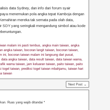
nalisis data Sydney, dan info dari forum syair
berupaya menemukan pola angka tepat Kamboja dengan
i. Kemahiran mereka tak semata pada olah data,
ir SDY yang seringkali mengandung simbol atau kode
eberuntungan.
aiwan malam ini pasti tembus
,
angka main taiwan
,
angka
an angka taiwan
,
bocoran langit taiwan
,
bocoran taiwan
,
m ini
,
bocoran taiwan malam ini langsung dari pusat
,
,
data angka taiwan
,
data result taiwan
,
data taiwan warna
,
rafik warna taiwan
,
jam keluaran taiwan
,
paito taiwan
,
paito
si togel taiwan
,
prediksi togel taiwan mbahjamu
,
taiwan hari
na taiwan
Next Post →
ikan.
Ruas yang wajib ditandai
*