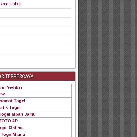
xruntz shop
OR TERPERCAYA
a Prediksi
rna
ramat Togel
stik Togel
 Togel Mbah Jamu
 TOTO 4D
ogel Online
r TogelMania