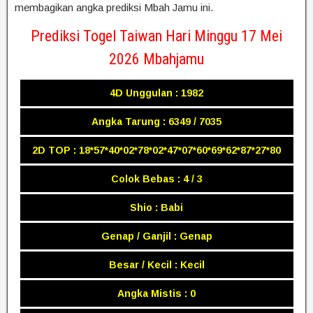
membagikan angka prediksi Mbah Jamu ini.
Prediksi Togel Taiwan Hari Minggu 17 Mei
2026 Mbahjamu
4D Unggulan : 1982
Angka Tarung : 6349 / 7035
2D TOP : 18*57*40*02*78*02*47*07*60*69*62*87*27*80
Colok Bebas : 4 / 3
Shio : Babi
Genap / Ganjil : Genap
Besar / Kecil : Kecil
Angka Mistis : 0