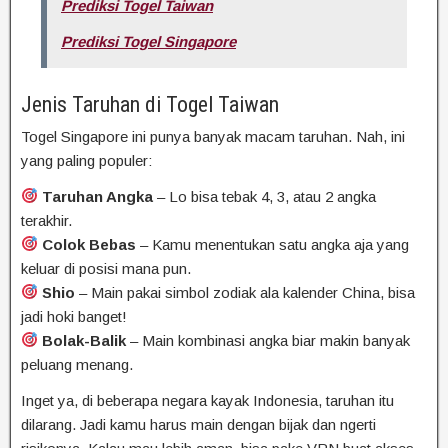
Prediksi Togel Taiwan
Prediksi Togel Singapore
Jenis Taruhan di Togel
Taiwan
Togel
Singapore
ini punya banyak macam taruhan. Nah, ini
yang paling populer:
Taruhan Angka
– Lo bisa tebak 4, 3, atau 2 angka
terakhir.
Colok Bebas
– Kamu menentukan satu angka aja yang
keluar di posisi mana pun.
Shio
– Main pakai simbol zodiak ala kalender China, bisa
jadi hoki banget!
Bolak-Balik
– Main kombinasi angka biar makin banyak
peluang menang.
Inget ya, di beberapa negara kayak Indonesia, taruhan itu
dilarang. Jadi kamu harus main dengan bijak dan ngerti