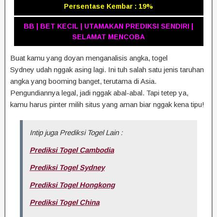
Persentase Kembar : 19%
BB | BET KECIL | UTAMAKAN PREDIKSI SENDIRI |
SELAMAT MENCOBA
Buat kamu yang doyan menganalisis angka, togel
Sydney udah nggak asing lagi. Ini tuh salah satu jenis taruhan
angka yang booming banget, terutama di Asia.
Pengundiannya legal, jadi nggak abal-abal. Tapi tetep ya,
kamu harus pinter milih situs yang aman biar nggak kena tipu!
Intip juga Prediksi Togel Lain :
Prediksi Togel Cambodia
Prediksi Togel Sydney
Prediksi Togel Hongkong
Prediksi Togel China