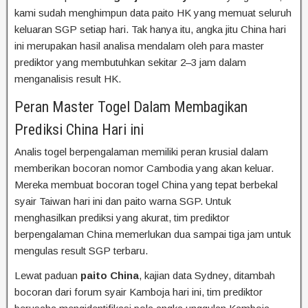
kami sudah menghimpun data paito HK yang memuat seluruh
keluaran SGP setiap hari. Tak hanya itu, angka jitu China hari
ini merupakan hasil analisa mendalam oleh para master
prediktor yang membutuhkan sekitar 2–3 jam dalam
menganalisis result HK.
Peran Master Togel Dalam Membagikan
Prediksi China Hari ini
Analis togel berpengalaman memiliki peran krusial dalam
memberikan bocoran nomor Cambodia yang akan keluar.
Mereka membuat bocoran togel China yang tepat berbekal
syair Taiwan hari ini dan paito warna SGP. Untuk
menghasilkan prediksi yang akurat, tim prediktor
berpengalaman China memerlukan dua sampai tiga jam untuk
mengulas result SGP terbaru.
Lewat paduan
paito China
, kajian data Sydney, ditambah
bocoran dari forum syair Kamboja hari ini, tim prediktor