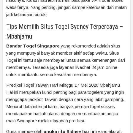
risikonya. Kalau mau lebih aman, bisa pake VPN buat akses
websitenya. Yang penting, jangan sampe keterusan dan malah
jadi kebiasaan buruk!
Tips Memilih Situs Togel Sydney Terpercaya –
Mbahjamu
Bandar Togel Singapore
yang rekomended adalah situs
yang mempunyai banyak member aktif setiap waktu. Situs
Togel ini tentu saja membayar lunas semua kemenangan dari
membernya. Tersedia juga layanan livechat 24 jam online
untuk membantu semua kesulitan membernya.
Prediksi Togel Taiwan Hari Minggu 17 Mei 2026 Mbahjamu
Hal ini merupakan kunci penting bagi para togelers yang ingin
menggapai jackpot Taiwan dengan cara yang lebih gampang.
Menurut data internal kami, banyak pemain togel sukses
mendapatkan hadiah utama dengan memanfaatkan angka
main Singapore melalui layanan prediksi.
Guna memperoleh
angka jitu Sidney hari ini
yang akurat,