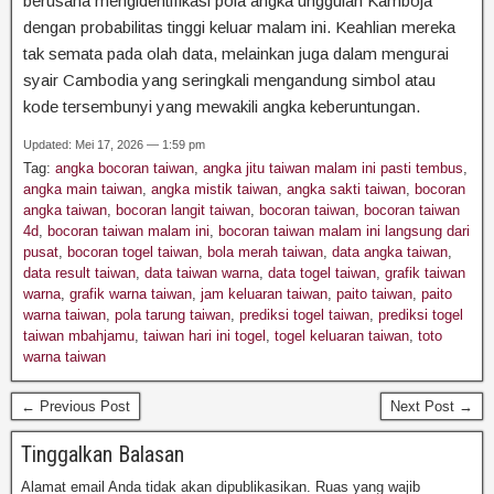
berusaha mengidentifikasi pola angka unggulan Kamboja
dengan probabilitas tinggi keluar malam ini. Keahlian mereka
tak semata pada olah data, melainkan juga dalam mengurai
syair Cambodia yang seringkali mengandung simbol atau
kode tersembunyi yang mewakili angka keberuntungan.
Updated: Mei 17, 2026 — 1:59 pm
Tag:
angka bocoran taiwan
,
angka jitu taiwan malam ini pasti tembus
,
angka main taiwan
,
angka mistik taiwan
,
angka sakti taiwan
,
bocoran
angka taiwan
,
bocoran langit taiwan
,
bocoran taiwan
,
bocoran taiwan
4d
,
bocoran taiwan malam ini
,
bocoran taiwan malam ini langsung dari
pusat
,
bocoran togel taiwan
,
bola merah taiwan
,
data angka taiwan
,
data result taiwan
,
data taiwan warna
,
data togel taiwan
,
grafik taiwan
warna
,
grafik warna taiwan
,
jam keluaran taiwan
,
paito taiwan
,
paito
warna taiwan
,
pola tarung taiwan
,
prediksi togel taiwan
,
prediksi togel
taiwan mbahjamu
,
taiwan hari ini togel
,
togel keluaran taiwan
,
toto
warna taiwan
← Previous Post
Next Post →
Tinggalkan Balasan
Alamat email Anda tidak akan dipublikasikan.
Ruas yang wajib