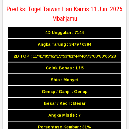
Prediksi Togel Taiwan Hari Kamis 11 Juni 2026
Mbahjamu
4D Unggulan : 7144
Angka Tarung : 3479 / 0394
2D TOP : 11*41*05*62*15*53*81*44*46*73*00*80*65*28
Colok Bebas : 1 / 5
Shio : Monyet
Genap / Ganjil : Genap
Besar / Kecil : Besar
Angka Mistis : 7
Persentase Kembar : 31%