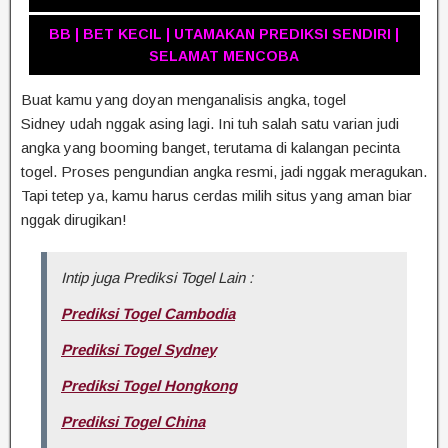
BB | BET KECIL | UTAMAKAN PREDIKSI SENDIRI |
SELAMAT MENCOBA
Buat kamu yang doyan menganalisis angka, togel
Sidney udah nggak asing lagi. Ini tuh salah satu varian judi
angka yang booming banget, terutama di kalangan pecinta
togel. Proses pengundian angka resmi, jadi nggak meragukan.
Tapi tetep ya, kamu harus cerdas milih situs yang aman biar
nggak dirugikan!
Intip juga Prediksi Togel Lain :
Prediksi Togel Cambodia
Prediksi Togel Sydney
Prediksi Togel Hongkong
Prediksi Togel China