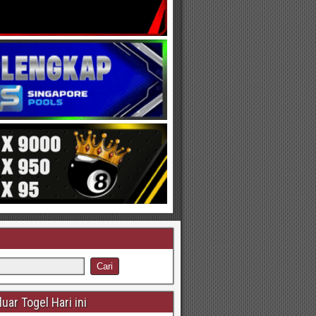
uar Togel Hari ini