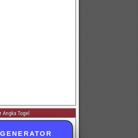
r Angka Togel
GENERATOR