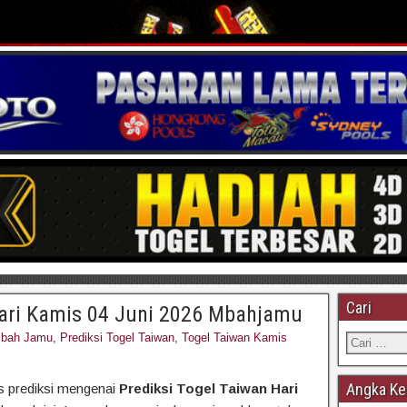
Cari
Hari Kamis 04 Juni 2026 Mbahjamu
Mbah Jamu
,
Prediksi Togel Taiwan
,
Togel Taiwan Kamis
Angka Kel
 prediksi mengenai
Prediksi Togel Taiwan Hari