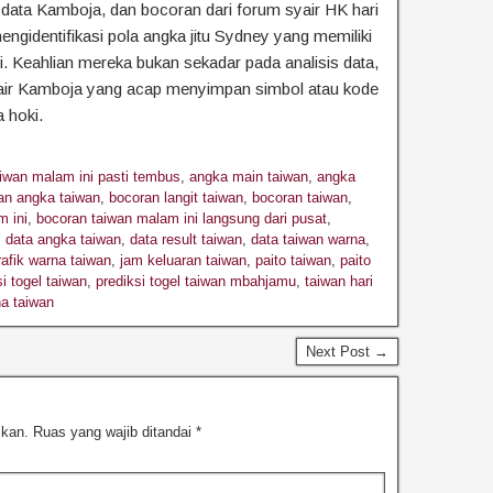
n data Kamboja, dan bocoran dari forum syair HK hari
engidentifikasi pola angka jitu Sydney yang memiliki
ni. Keahlian mereka bukan sekadar pada analisis data,
ir Kamboja yang acap menyimpan simbol atau kode
 hoki.
aiwan malam ini pasti tembus
,
angka main taiwan
,
angka
an angka taiwan
,
bocoran langit taiwan
,
bocoran taiwan
,
m ini
,
bocoran taiwan malam ini langsung dari pusat
,
,
data angka taiwan
,
data result taiwan
,
data taiwan warna
,
rafik warna taiwan
,
jam keluaran taiwan
,
paito taiwan
,
paito
si togel taiwan
,
prediksi togel taiwan mbahjamu
,
taiwan hari
na taiwan
Next Post →
ikan.
Ruas yang wajib ditandai
*