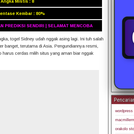
Angka Mistis : 8
entase Kembar : 80%
AN PREDIKSI SENDIRI | SELAMAT MENCOBA
ka, togel Sidney udah nggak asing lagi. Ini tuh salah
er banget, terutama di Asia. Pengundiannya resmi,
 lo harus cerdas milih situs yang aman biar nggak
Pencarian
wordpress
macmiller
orakolo sto