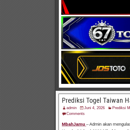
Prediksi Togel Taiwan 
admin
Juni 4, 2026
Prediksi 
Comments
MbahJamu
–
Admin
akan mengulas