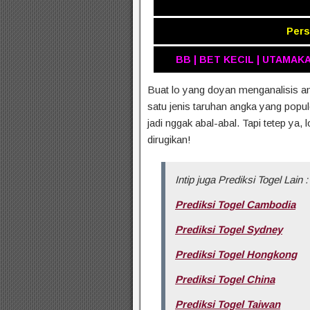
Pers
BB | BET KECIL | UTAMAK
Buat lo yang doyan menganalisis ang
satu jenis taruhan angka yang popul
jadi nggak abal-abal. Tapi tetep ya,
dirugikan!
Intip juga Prediksi Togel Lain :
Prediksi Togel Cambodia
Prediksi Togel Sydney
Prediksi Togel Hongkong
Prediksi Togel China
Prediksi Togel Taiwan