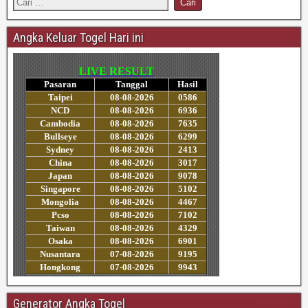
Angka Keluar Togel Hari ini
Generator Angka Togel