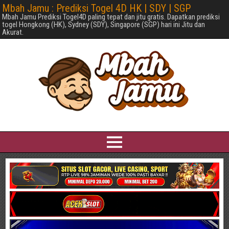
Mbah Jamu : Prediksi Togel 4D HK | SDY | SGP
Mbah Jamu Prediksi Togel4D paling tepat dan jitu gratis. Dapatkan prediksi
togel Hongkong (HK), Sydney (SDY), Singapore (SGP) hari ini Jitu dan
Akurat.