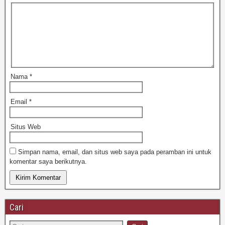
Nama
*
Email
*
Situs Web
Simpan nama, email, dan situs web saya pada peramban ini untuk
komentar saya berikutnya.
Cari