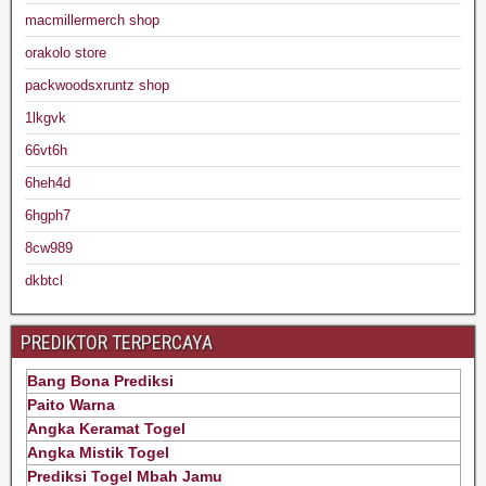
macmillermerch shop
orakolo store
packwoodsxruntz shop
1lkgvk
66vt6h
6heh4d
6hgph7
8cw989
dkbtcl
PREDIKTOR TERPERCAYA
Bang Bona Prediksi
Paito Warna
Angka Keramat Togel
Angka Mistik Togel
Prediksi Togel Mbah Jamu