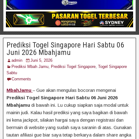
Prediksi Togel Singapore Hari Sabtu 06
Juni 2026 Mbahjamu
admin
Juni 5, 2026
Prediksi Mbah Jamu
,
Prediksi Togel Singapore
,
Togel Singapore
Sabtu
Comments
MbahJamu
– Gue akan mengulas bocoran mengenai
Prediksi Togel Singapore Hari Sabtu 06 Juni 2026
Mbahjamu
di bawah ini. Lu cukup siapkan saja modal untuk
mainin judi. Kalau hasil prediksi yang saya bagikan di bawah
ini kena jackpot, silakan hargai saya dengan registrasi dan
bermain di website yang sudah saya saranin di atas. Gunakan
tautan afiliasi gue biar saya tetap berkarya dalam
share
angka