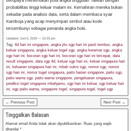
berupaya menemukan pola angka unggulan Taiwan dengan
probabilitas tinggi keluar malam ini. Kemahiran mereka bukan
sekadar pada analisis data, serta dalam membaca syair
Kamboja yang acap menyimpan simbol atau kode
tersembunyi sebagai penanda angka hoki.
Updated: Juni 5, 2026 — 10:33 pm
Tag:
4d hari ini singapore
,
angka jitu sgp hari ini pasti tembus
,
angka
keluar singapura
,
angka keluar togel sgp
,
angka keramat sgp
,
angka
sgp hari ini
,
bocoran sgp hari ini
,
bocoran sgp hari ini tercepat
,
data
result singapore
,
data sgp 4d
,
keluar sgp hari ini
,
keluar singapura hari
ini
,
keluaran singapura hari ini
,
mbah sukro sgp
,
nomor sgp
,
nomor
sgp hari ini
,
nomor togel singapura
,
paito harian singapore
,
paito sgp
,
paito warna sgp
,
paito warna singapore
,
pengeluaran singapura
,
prediksi togel singapore mbahjamu
,
sgp hari ini keluar
,
sgp keluar hari
ini
,
sgp paito warna
,
singapore togel
,
singapura togel
,
togel sgp
← Previous Post
Next Post →
Tinggalkan Balasan
Alamat email Anda tidak akan dipublikasikan.
Ruas yang wajib
ditandai
*