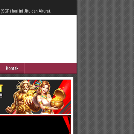
SGP) hari ini Jitu dan Akurat.
Kontak