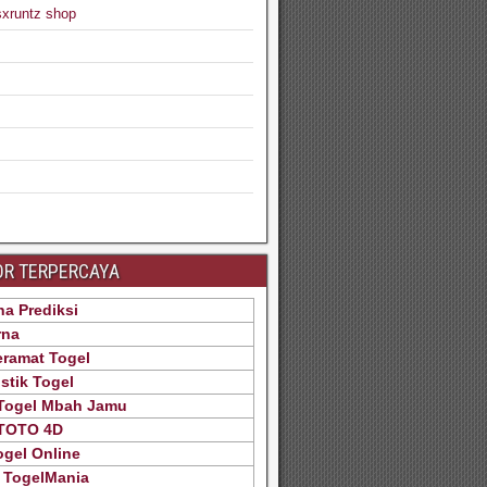
xruntz shop
OR TERPERCAYA
a Prediksi
rna
ramat Togel
stik Togel
 Togel Mbah Jamu
 TOTO 4D
ogel Online
r TogelMania