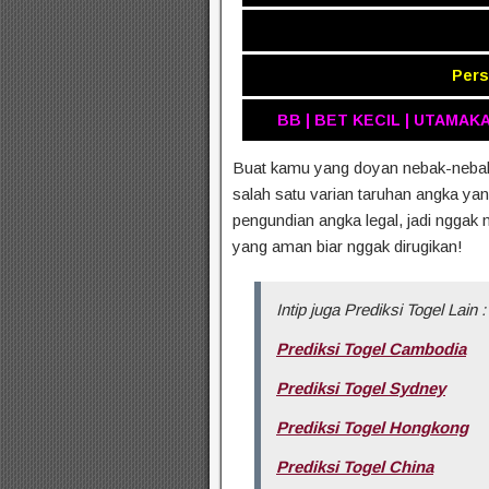
Pers
BB | BET KECIL | UTAMAK
Buat kamu yang doyan nebak-nebak a
salah satu varian taruhan angka ya
pengundian angka legal, jadi nggak m
yang aman biar nggak dirugikan!
Intip juga Prediksi Togel Lain :
Prediksi Togel Cambodia
Prediksi Togel Sydney
Prediksi Togel Hongkong
Prediksi Togel China