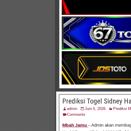
Prediksi Togel Sidney 
admin
Juni 6, 2026
Prediksi 
Comments
Mbah Jamu
–
Admin
akan membagi