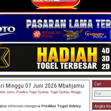
Cari
Hari Minggu 07 Juni 2026 Mbahjamu
Mbah Jamu
,
Prediksi Togel Sydney
,
Togel Sydney Minggu
Angka Kel
kan informasi mengenai
Prediksi Togel Sidney