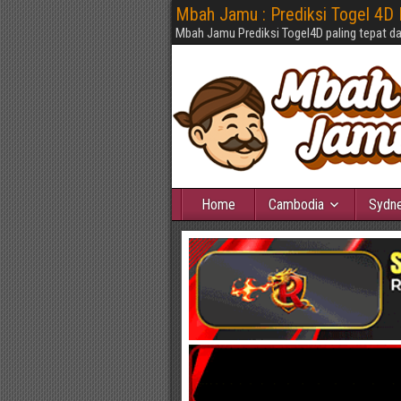
Mbah Jamu : Prediksi Togel 4D 
Mbah Jamu Prediksi Togel4D paling tepat dan
Home
Cambodia
Sydn