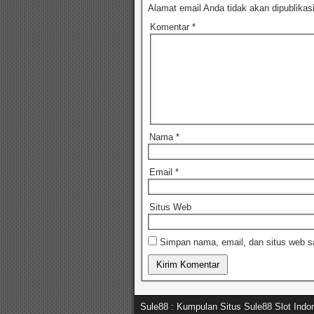
Alamat email Anda tidak akan dipublikas
Komentar
*
Nama
*
Email
*
Situs Web
Simpan nama, email, dan situs web s
Sule88 : Kumpulan Situs Sule88 Slot Indo