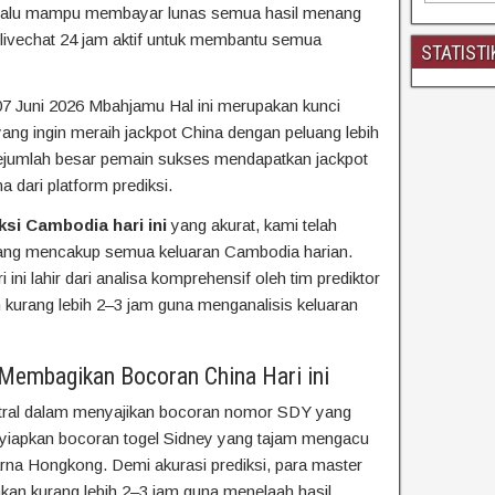
i selalu mampu membayar lunas semua hasil menang
r livechat 24 jam aktif untuk membantu semua
STATISTI
07 Juni 2026 Mbahjamu Hal ini merupakan kunci
yang ingin meraih jackpot China dengan peluang lebih
, sejumlah besar pemain sukses mendapatkan jackpot
 dari platform prediksi.
ksi Cambodia hari ini
yang akurat, kami telah
ang mencakup semua keluaran Cambodia harian.
 ini lahir dari analisa komprehensif oleh tim prediktor
urang lebih 2–3 jam guna menganalisis keluaran
Membagikan Bocoran China Hari ini
ntral dalam menyajikan bocoran nomor SDY yang
enyiapkan bocoran togel Sidney yang tajam mengacu
warna Hongkong. Demi akurasi prediksi, para master
kan kurang lebih 2–3 jam guna menelaah hasil