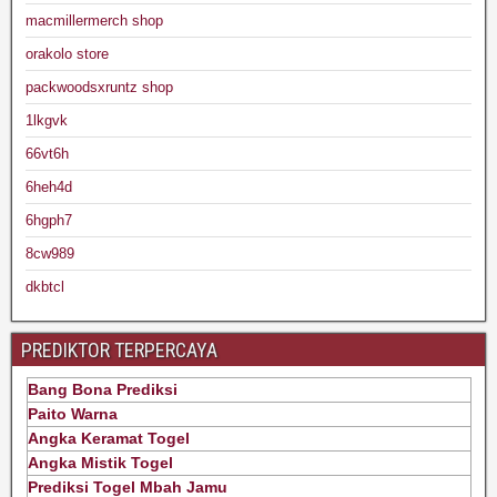
macmillermerch shop
orakolo store
packwoodsxruntz shop
1lkgvk
66vt6h
6heh4d
6hgph7
8cw989
dkbtcl
PREDIKTOR TERPERCAYA
Bang Bona Prediksi
Paito Warna
Angka Keramat Togel
Angka Mistik Togel
Prediksi Togel Mbah Jamu