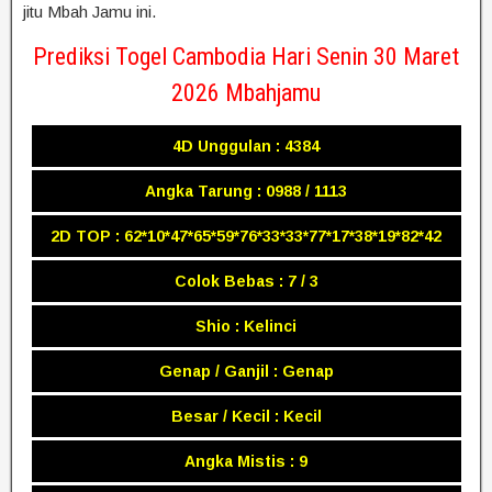
jitu Mbah Jamu ini.
Prediksi Togel Cambodia Hari Senin 30 Maret
2026 Mbahjamu
4D Unggulan : 4384
Angka Tarung : 0988 / 1113
2D TOP : 62*10*47*65*59*76*33*33*77*17*38*19*82*42
Colok Bebas : 7 / 3
Shio : Kelinci
Genap / Ganjil : Genap
Besar / Kecil : Kecil
Angka Mistis : 9