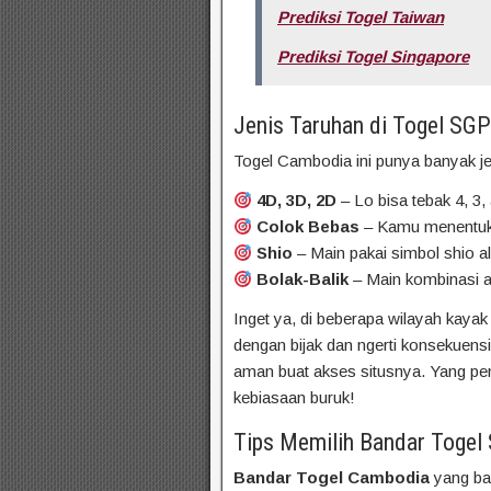
Prediksi Togel Taiwan
Prediksi Togel Singapore
Jenis Taruhan di Togel
SGP
Togel
Cambodia
ini punya banyak je
4D, 3D, 2D
– Lo bisa tebak 4, 3, 
Colok Bebas
– Kamu menentukan
Shio
– Main pakai simbol shio al
Bolak-Balik
– Main kombinasi a
Inget ya, di beberapa wilayah kayak 
dengan bijak dan ngerti konsekuen
aman buat akses situsnya. Yang pen
kebiasaan buruk!
Tips Memilih Bandar Togel
Bandar Togel Cambodia
yang ba