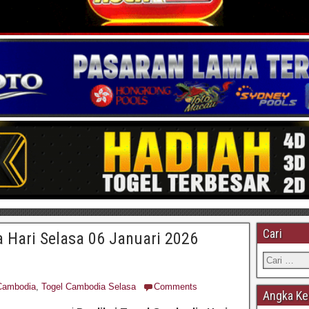
Cari
a Hari Selasa 06 Januari 2026
 Cambodia
,
Togel Cambodia Selasa
Comments
Angka Kel