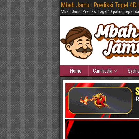
Mbah Jamu : Prediksi Togel 4D 
Mbah Jamu Prediksi Togel4D paling tepat dan
Home
Cambodia
Sydn