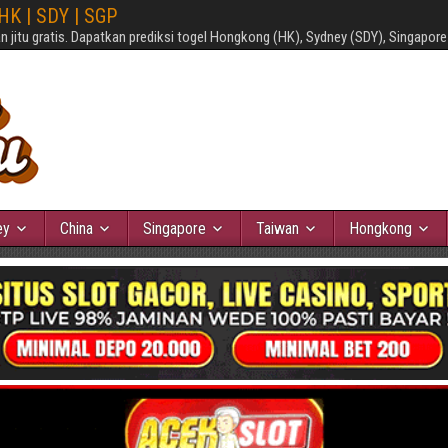
HK | SDY | SGP
 jitu gratis. Dapatkan prediksi togel Hongkong (HK), Sydney (SDY), Singapore (
ey
China
Singapore
Taiwan
Hongkong