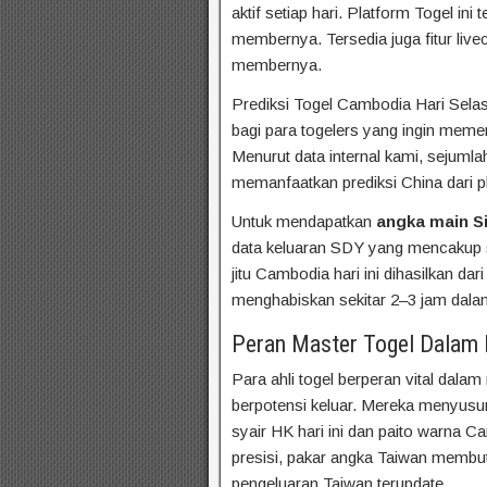
aktif setiap hari. Platform Togel i
membernya. Tersedia juga fitur liv
membernya.
Prediksi Togel Cambodia Hari Sela
bagi para togelers yang ingin mem
Menurut data internal kami, sejumla
memanfaatkan prediksi China dari pl
Untuk mendapatkan
angka main Si
data keluaran SDY yang mencakup s
jitu Cambodia hari ini dihasilkan d
menghabiskan sekitar 2–3 jam dalam
Peran Master Togel Dalam 
Para ahli togel berperan vital da
berpotensi keluar. Mereka menyusu
syair HK hari ini dan paito warna 
presisi, pakar angka Taiwan membu
pengeluaran Taiwan terupdate.