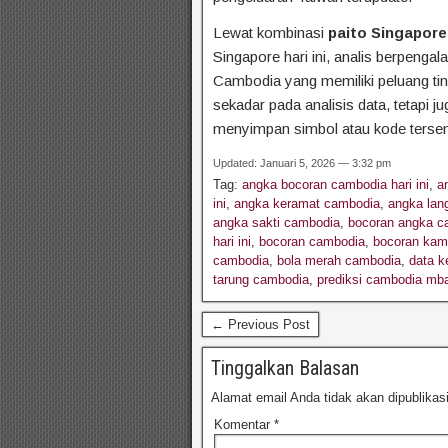
Lewat kombinasi
paito Singapore
Singapore hari ini, analis berpenga
Cambodia yang memiliki peluang tin
sekadar pada analisis data, tetapi
menyimpan simbol atau kode terse
Updated: Januari 5, 2026 — 3:32 pm
Tag:
angka bocoran cambodia hari ini
,
a
ini
,
angka keramat cambodia
,
angka lan
angka sakti cambodia
,
bocoran angka c
hari ini
,
bocoran cambodia
,
bocoran kambo
cambodia
,
bola merah cambodia
,
data k
tarung cambodia
,
prediksi cambodia mb
← Previous Post
Tinggalkan Balasan
Alamat email Anda tidak akan dipublikas
Komentar
*