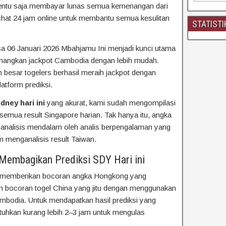
ni tentu saja membayar lunas semua kemenangan dari
echat 24 jam online untuk membantu semua kesulitan
STATISTI
sa 06 Januari 2026 Mbahjamu Ini menjadi kunci utama
enangkan jackpot Cambodia dengan lebih mudah.
h besar togelers berhasil meraih jackpot dengan
atform prediksi.
dney hari ini
yang akurat, kami sudah mengompilasi
emua result Singapore harian. Tak hanya itu, angka
ari analisis mendalam oleh analis berpengalaman yang
 menganalisis result Taiwan.
Membagikan Prediksi SDY Hari ini
lam memberikan bocoran angka Hongkong yang
n bocoran togel China yang jitu dengan menggunakan
Cambodia. Untuk mendapatkan hasil prediksi yang
tuhkan kurang lebih 2–3 jam untuk mengulas