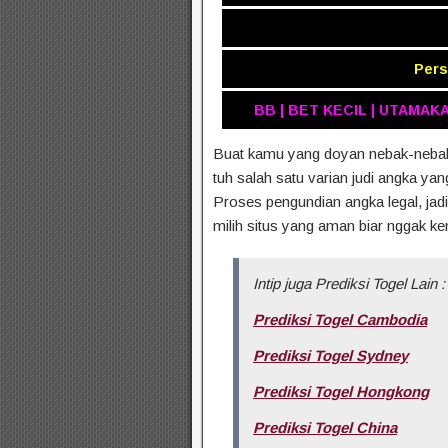
Pers
BB | BET KECIL | UTAMAK
Buat kamu yang doyan nebak-nebak a
tuh salah satu varian judi angka ya
Proses pengundian angka legal, jad
milih situs yang aman biar nggak ken
Intip juga Prediksi Togel Lain :
Prediksi Togel Cambodia
Prediksi Togel Sydney
Prediksi Togel Hongkong
Prediksi Togel China