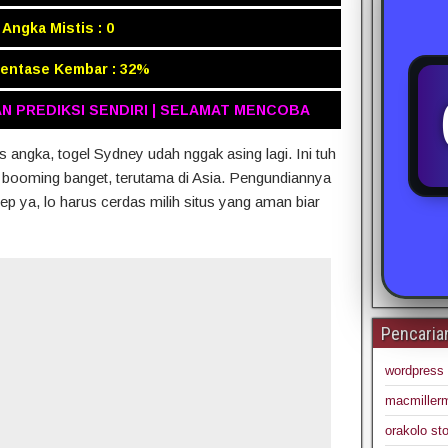
Angka Mistis : 0
entase Kembar : 32%
AN PREDIKSI SENDIRI | SELAMAT MENCOBA
angka, togel Sydney udah nggak asing lagi. Ini tuh
g booming banget, terutama di Asia. Pengundiannya
tep ya, lo harus cerdas milih situs yang aman biar
Pencarian
wordpress
macmiller
orakolo sto