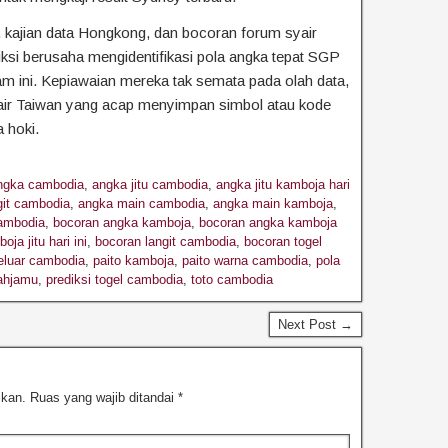
, kajian data Hongkong, dan bocoran forum syair
diksi berusaha mengidentifikasi pola angka tepat SGP
m ini. Kepiawaian mereka tak semata pada olah data,
ir Taiwan yang acap menyimpan simbol atau kode
 hoki.
ngka cambodia
,
angka jitu cambodia
,
angka jitu kamboja hari
git cambodia
,
angka main cambodia
,
angka main kamboja
,
ambodia
,
bocoran angka kamboja
,
bocoran angka kamboja
ja jitu hari ini
,
bocoran langit cambodia
,
bocoran togel
eluar cambodia
,
paito kamboja
,
paito warna cambodia
,
pola
ahjamu
,
prediksi togel cambodia
,
toto cambodia
Next Post →
ikan.
Ruas yang wajib ditandai
*