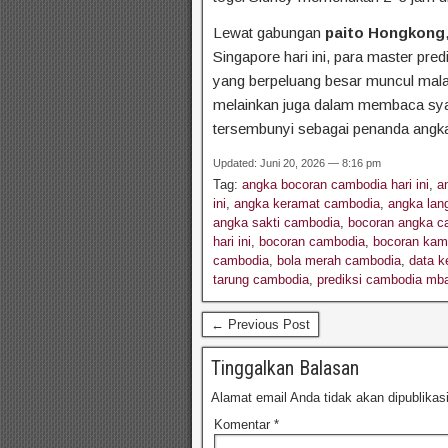
Lewat gabungan
paito Hongkong
Singapore hari ini, para master pre
yang berpeluang besar muncul mala
melainkan juga dalam membaca sya
tersembunyi sebagai penanda angka
Updated: Juni 20, 2026 — 8:16 pm
Tag:
angka bocoran cambodia hari ini
,
a
ini
,
angka keramat cambodia
,
angka lan
angka sakti cambodia
,
bocoran angka c
hari ini
,
bocoran cambodia
,
bocoran kambo
cambodia
,
bola merah cambodia
,
data k
tarung cambodia
,
prediksi cambodia mb
← Previous Post
Tinggalkan Balasan
Alamat email Anda tidak akan dipublikas
Komentar
*