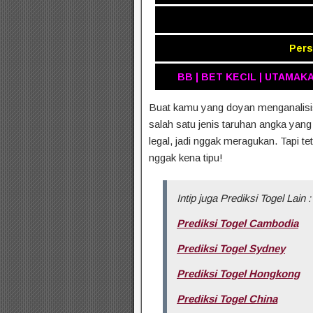
Pers
BB | BET KECIL | UTAMAK
Buat kamu yang doyan menganalisis 
salah satu jenis taruhan angka yan
legal, jadi nggak meragukan. Tapi te
nggak kena tipu!
Intip juga Prediksi Togel Lain :
Prediksi Togel Cambodia
Prediksi Togel Sydney
Prediksi Togel Hongkong
Prediksi Togel China