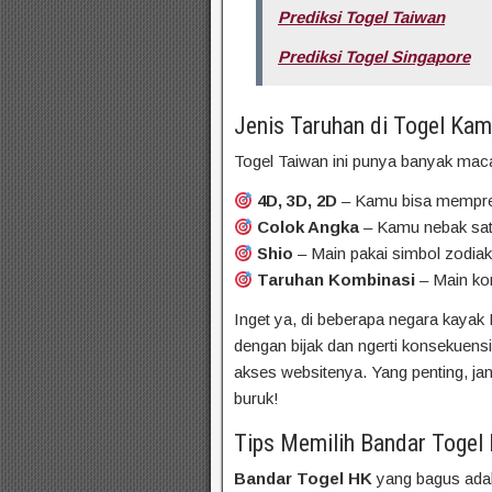
Prediksi Togel Taiwan
Prediksi Togel Singapore
Jenis Taruhan di Togel
Kam
Togel
Taiwan
ini punya banyak macam
4D, 3D, 2D
– Kamu bisa mempred
Colok Angka
– Kamu nebak satu
Shio
– Main pakai simbol zodiak 
Taruhan Kombinasi
– Main ko
Inget ya, di beberapa negara kayak 
dengan bijak dan ngerti konsekuens
akses websitenya. Yang penting, ja
buruk!
Tips Memilih Bandar Togel
Bandar Togel HK
yang bagus ada