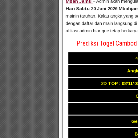
Mbah Jamu
–
Admin
akan mengula
Hari Sabtu 20 Juni 2026 Mbahja
mainin taruhan. Kalau angka yang s
dengan daftar dan main langsung di 
afiliasi
admin
biar gue tetap berkar
Prediksi Togel Cambod
4
Angk
2D TOP : 08*11*0
C
Gen
B