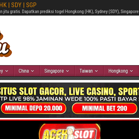
HK | SDY | SGP
 jitu gratis. Dapatkan prediksi togel Hongkong (HK), Sydney (SDY), Singapore (
ey
China
Singapore
Taiwan
Hongkong