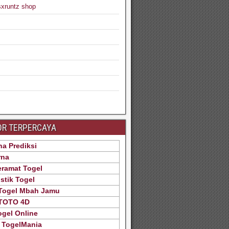
xruntz shop
OR TERPERCAYA
a Prediksi
rna
ramat Togel
stik Togel
 Togel Mbah Jamu
 TOTO 4D
ogel Online
r TogelMania