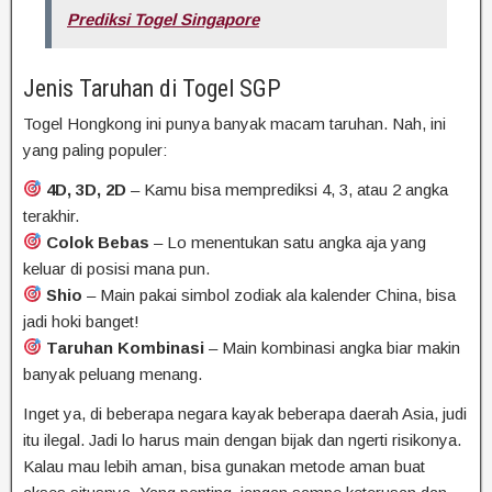
Prediksi Togel Singapore
Jenis Taruhan di Togel
SGP
Togel
Hongkong
ini punya banyak macam taruhan. Nah, ini
yang paling populer:
4D, 3D, 2D
– Kamu bisa memprediksi 4, 3, atau 2 angka
terakhir.
Colok Bebas
– Lo menentukan satu angka aja yang
keluar di posisi mana pun.
Shio
– Main pakai simbol zodiak ala kalender China, bisa
jadi hoki banget!
Taruhan Kombinasi
– Main kombinasi angka biar makin
banyak peluang menang.
Inget ya, di beberapa negara kayak beberapa daerah Asia, judi
itu ilegal. Jadi lo harus main dengan bijak dan ngerti risikonya.
Kalau mau lebih aman, bisa gunakan metode aman buat