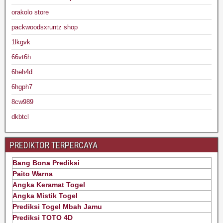
orakolo store
packwoodsxruntz shop
1lkgvk
66vt6h
6heh4d
6hgph7
8cw989
dkbtcl
PREDIKTOR TERPERCAYA
Bang Bona Prediksi
Paito Warna
Angka Keramat Togel
Angka Mistik Togel
Prediksi Togel Mbah Jamu
Prediksi TOTO 4D