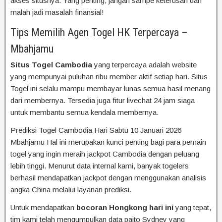
akses situsnya. Yang penting, jangan sampe keterusan dan
malah jadi masalah finansial!
Tips Memilih Agen Togel HK Terpercaya –
Mbahjamu
Situs Togel Cambodia
yang terpercaya adalah website
yang mempunyai puluhan ribu member aktif setiap hari. Situs
Togel ini selalu mampu membayar lunas semua hasil menang
dari membernya. Tersedia juga fitur livechat 24 jam siaga
untuk membantu semua kendala membernya.
Prediksi Togel Cambodia Hari Sabtu 10 Januari 2026
Mbahjamu Hal ini merupakan kunci penting bagi para pemain
togel yang ingin meraih jackpot Cambodia dengan peluang
lebih tinggi. Menurut data internal kami, banyak togelers
berhasil mendapatkan jackpot dengan menggunakan analisis
angka China melalui layanan prediksi.
Untuk mendapatkan
bocoran Hongkong hari ini
yang tepat,
tim kami telah mengumpulkan data paito Sydney yang