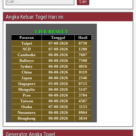
Angka Keluar Togel Hari ini
Generator Angka Togel