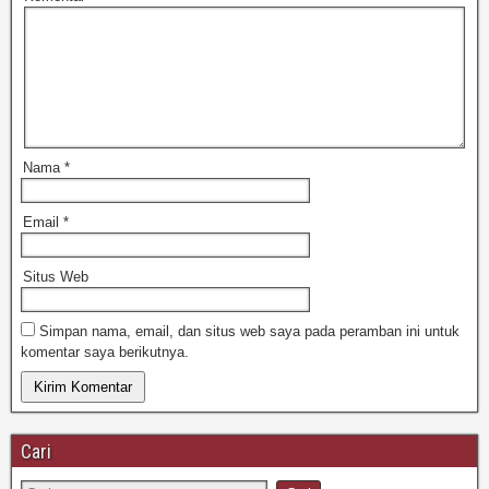
Nama
*
Email
*
Situs Web
Simpan nama, email, dan situs web saya pada peramban ini untuk
komentar saya berikutnya.
Cari