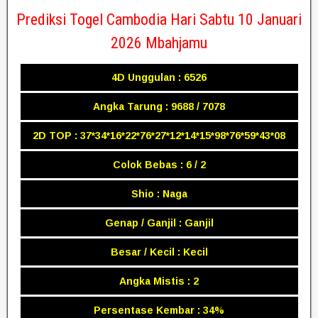
Prediksi Togel Cambodia Hari Sabtu 10 Januari
2026 Mbahjamu
4D Unggulan : 6526
Angka Tarung : 9688 / 7078
2D TOP : 37*34*16*22*76*27*12*14*15*98*76*59*43*08
Colok Bebas : 6 / 2
Shio : Naga
Genap / Ganjil : Ganjil
Besar / Kecil : Kecil
Angka Mistis : 2
Persentase Kembar : 34%