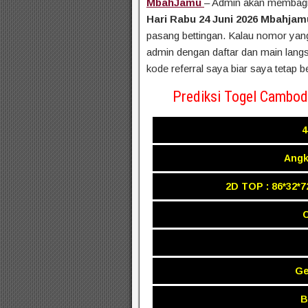
MbahJamu
–
Admin
akan membagi
Hari Rabu 24 Juni 2026 Mbahjam
pasang bettingan. Kalau nomor ya
admin
dengan daftar dan main langs
kode referral saya biar saya tetap 
Prediksi Togel Cambod
4
Angk
2D TOP : 86*32*7
C
Ge
B