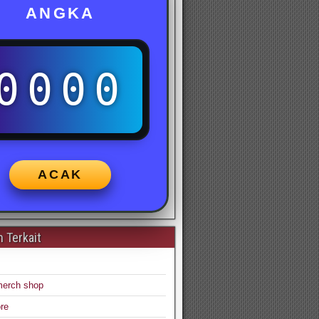
ANGKA
0000
ACAK
 Terkait
merch shop
re