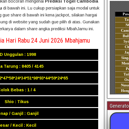
kan bocoran mengenai
Prediksi Togel Cambodia
u
di bawah ini. Lu cukup persiapkan saja modal untuk
ng gue
share
di bawah ini kena jackpot, silakan hargai
ung di website yang sudah gue pilih di atas. Gunakan
berkarya dalam
share
angka prediksi MbahJamu ini.
ia Hari Rabu 24 Juni 2026 Mbahjamu
D Unggulan : 1998
a Tarung : 8405 / 4145
2*47*58*24*34*51*98*93*44*59*24*65
olok Bebas : 1 / 4
Shio : Tikus
Generato
nap / Ganjil : Ganjil
esar / Kecil : Kecil