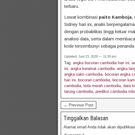
terbaru.
Lewat kombinasi
paito Kamboja
,
Sidney hari ini, analis berpengal
dengan probabilitas tinggi keluar 
analisis data, serta dalam membac
kode tersembunyi sebagai penanda 
Updated: Juni 23, 2026 — 11:30 pm
Tag:
angka bocoran cambodia hari ini
,
a
ini
,
angka keramat cambodia
,
angka lan
angka sakti cambodia
,
bocoran angka c
hari ini
,
bocoran cambodia
,
bocoran kambo
cambodia
,
bola merah cambodia
,
data k
tarung cambodia
,
prediksi cambodia mb
← Previous Post
Tinggalkan Balasan
Alamat email Anda tidak akan dipublikas