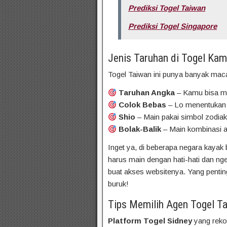
Prediksi Togel Taiwan
Prediksi Togel Singapore
Jenis Taruhan di Togel
Kam
Togel
Taiwan
ini punya banyak macam
Taruhan Angka
– Kamu bisa mem
Colok Bebas
– Lo menentukan s
Shio
– Main pakai simbol zodiak 
Bolak-Balik
– Main kombinasi a
Inget ya, di beberapa negara kayak b
harus main dengan hati-hati dan ng
buat akses websitenya. Yang pentin
buruk!
Tips Memilih Agen Togel T
Platform Togel Sidney
yang reko