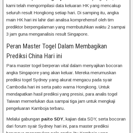
kami telah mengompilasi data keluaran HK yang mencakup
seluruh result Hongkong setiap hari. Di samping itu, angka
main HK hari ini lahir dari analisa komprehensif oleh tim
prediktor berpengalaman yang membutuhkan waktu 2 sampai
3 jam guna menganalisis result Singapore.
Peran Master Togel Dalam Membagikan
Prediksi China Hari ini
Para master togel berperan vital dalam menyajikan bocoran
angka Singapore yang akan keluar. Mereka merumuskan
prediksi togel Sydney yang akurat mengacu pada syair
Cambodia hari ini serta paito warna Hongkong. Untuk
mendapatkan hasil prediksi yang presisi, para analis togel
Taiwan memerlukan dua sampai tiga jam untuk mengkaji
pengeluaran Kamboja terbaru.
Melalui gabungan
paito SDY
, kajian data SDY, serta bocoran
dari forum syair Sydney hari ini, para master prediksi