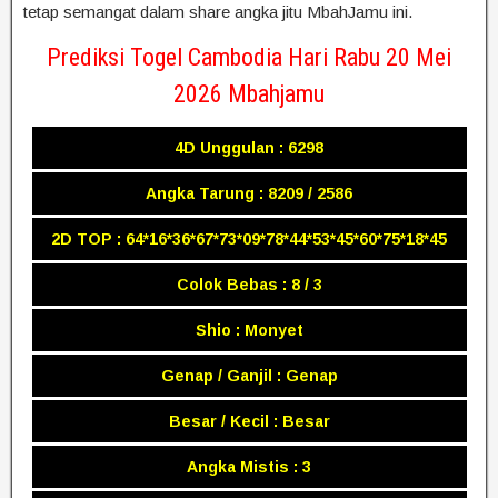
tetap semangat dalam
share
angka jitu MbahJamu ini.
Prediksi Togel Cambodia Hari Rabu 20 Mei
2026 Mbahjamu
4D Unggulan : 6298
Angka Tarung : 8209 / 2586
2D TOP : 64*16*36*67*73*09*78*44*53*45*60*75*18*45
Colok Bebas : 8 / 3
Shio : Monyet
Genap / Ganjil : Genap
Besar / Kecil : Besar
Angka Mistis : 3