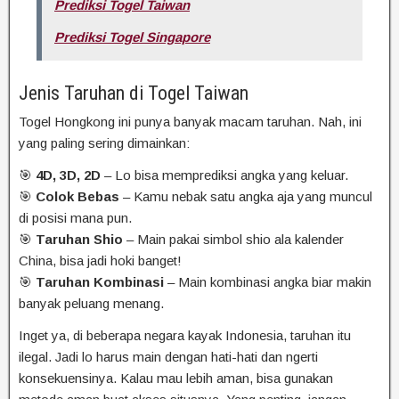
Prediksi Togel Taiwan
Prediksi Togel Singapore
Jenis Taruhan di Togel
Taiwan
Togel
Hongkong
ini punya banyak macam taruhan. Nah, ini
yang paling sering dimainkan:
🎯
4D, 3D, 2D
– Lo bisa memprediksi angka yang keluar.
🎯
Colok Bebas
– Kamu nebak satu angka aja yang muncul
di posisi mana pun.
🎯
Taruhan Shio
– Main pakai simbol shio ala kalender
China, bisa jadi hoki banget!
🎯
Taruhan Kombinasi
– Main kombinasi angka biar makin
banyak peluang menang.
Inget ya, di beberapa negara kayak Indonesia, taruhan itu
ilegal. Jadi lo harus main dengan hati-hati dan ngerti
konsekuensinya. Kalau mau lebih aman, bisa gunakan