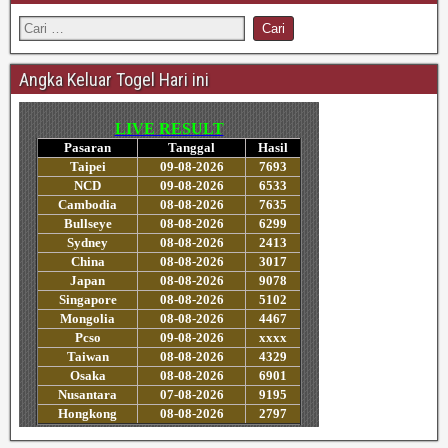
Angka Keluar Togel Hari ini