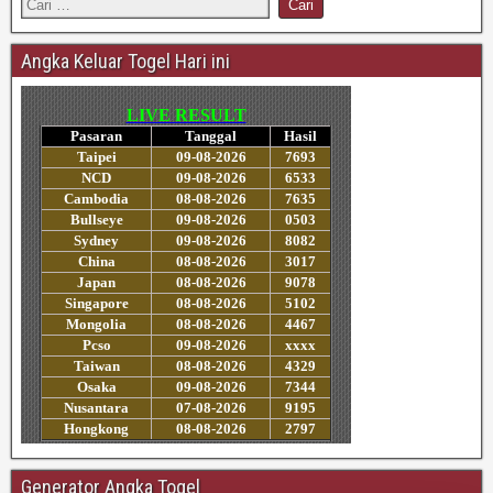
Angka Keluar Togel Hari ini
Generator Angka Togel