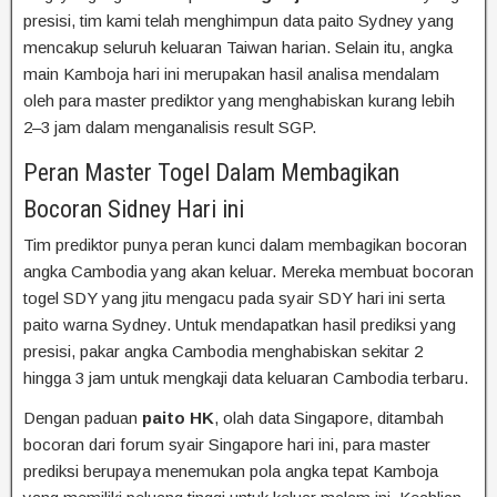
presisi, tim kami telah menghimpun data paito Sydney yang
mencakup seluruh keluaran Taiwan harian. Selain itu, angka
main Kamboja hari ini merupakan hasil analisa mendalam
oleh para master prediktor yang menghabiskan kurang lebih
2–3 jam dalam menganalisis result SGP.
Peran Master Togel Dalam Membagikan
Bocoran Sidney Hari ini
Tim prediktor punya peran kunci dalam membagikan bocoran
angka Cambodia yang akan keluar. Mereka membuat bocoran
togel SDY yang jitu mengacu pada syair SDY hari ini serta
paito warna Sydney. Untuk mendapatkan hasil prediksi yang
presisi, pakar angka Cambodia menghabiskan sekitar 2
hingga 3 jam untuk mengkaji data keluaran Cambodia terbaru.
Dengan paduan
paito HK
, olah data Singapore, ditambah
bocoran dari forum syair Singapore hari ini, para master
prediksi berupaya menemukan pola angka tepat Kamboja