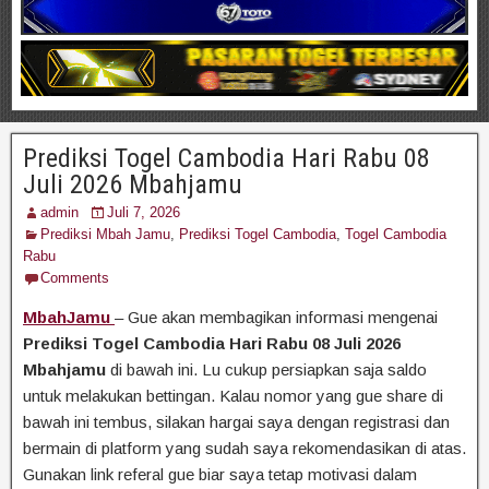
Prediksi Togel Cambodia Hari Rabu 08
Juli 2026 Mbahjamu
admin
Juli 7, 2026
Prediksi Mbah Jamu
,
Prediksi Togel Cambodia
,
Togel Cambodia
Rabu
Comments
MbahJamu
– Gue akan membagikan informasi mengenai
Prediksi Togel Cambodia Hari Rabu 08 Juli 2026
Mbahjamu
di bawah ini. Lu cukup persiapkan saja saldo
untuk melakukan bettingan. Kalau nomor yang gue
share
di
bawah ini tembus, silakan hargai saya dengan registrasi dan
bermain di platform yang sudah saya rekomendasikan di atas.
Gunakan link referal gue biar saya tetap motivasi dalam