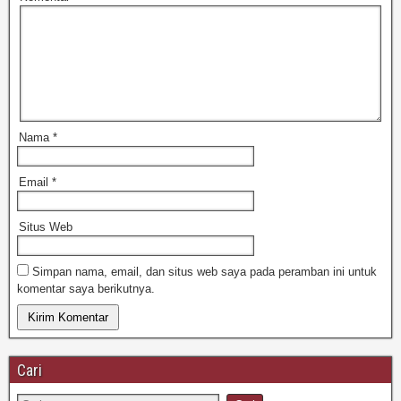
Nama
*
Email
*
Situs Web
Simpan nama, email, dan situs web saya pada peramban ini untuk
komentar saya berikutnya.
Cari