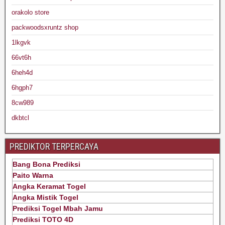
orakolo store
packwoodsxruntz shop
1lkgvk
66vt6h
6heh4d
6hgph7
8cw989
dkbtcl
PREDIKTOR TERPERCAYA
Bang Bona Prediksi
Paito Warna
Angka Keramat Togel
Angka Mistik Togel
Prediksi Togel Mbah Jamu
Prediksi TOTO 4D