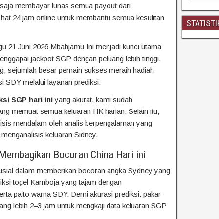
tu saja membayar lunas semua payout dari
echat 24 jam online untuk membantu semua kesulitan
STATISTI
gu 21 Juni 2026 Mbahjamu Ini menjadi kunci utama
enggapai jackpot SGP dengan peluang lebih tinggi.
g, sejumlah besar pemain sukses meraih hadiah
 SDY melalui layanan prediksi.
ksi SGP hari ini
yang akurat, kami sudah
g memuat semua keluaran HK harian. Selain itu,
nalisis mendalam oleh analis berpengalaman yang
menganalisis keluaran Sidney.
Membagikan Bocoran China Hari ini
krusial dalam memberikan bocoran angka Sydney yang
iksi togel Kamboja yang tajam dengan
erta paito warna SDY. Demi akurasi prediksi, pakar
g lebih 2–3 jam untuk mengkaji data keluaran SGP