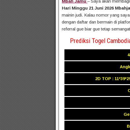
Mbah Jamu
– Saya akan membagi
Hari Minggu 21 Juni 2026 Mbah
mainin judi. Kalau nomor yang saya b
dengan daftar dan bermain di platfo
referral gue biar gue tetap semang
Prediksi Togel Cambodi
4
Angk
2D TOP : 11*39*2
C
Gen
B