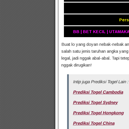
Pers
BB | BET KECIL | UTAMAK
Buat lo yang doyan nebak-nebak ang
salah satu jenis taruhan angka yan
legal, jadi nggak abal-abal. Tapi te
nggak dirugikan!
Intip juga Prediksi Togel Lain :
Prediksi Togel Cambodia
Prediksi Togel Sydney
Prediksi Togel Hongkong
Prediksi Togel China