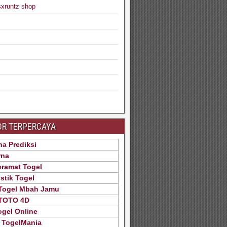
xruntz shop
OR TERPERCAYA
a Prediksi
rna
ramat Togel
stik Togel
 Togel Mbah Jamu
 TOTO 4D
ogel Online
r TogelMania