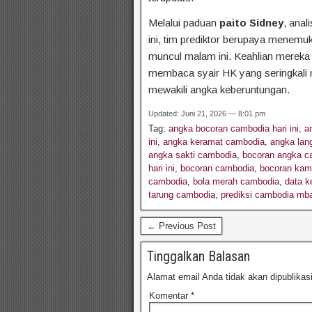
Melalui paduan
paito Sidney
, anal
ini, tim prediktor berupaya menemu
muncul malam ini. Keahlian mereka 
membaca syair HK yang seringkali
mewakili angka keberuntungan.
Updated: Juni 21, 2026 — 8:01 pm
Tag:
angka bocoran cambodia hari ini
,
a
ini
,
angka keramat cambodia
,
angka lan
angka sakti cambodia
,
bocoran angka c
hari ini
,
bocoran cambodia
,
bocoran kambo
cambodia
,
bola merah cambodia
,
data k
tarung cambodia
,
prediksi cambodia mb
← Previous Post
Tinggalkan Balasan
Alamat email Anda tidak akan dipublikas
Komentar
*