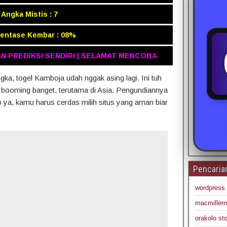
Angka Mistis : 7
entase Kembar : 08%
AN PREDIKSI SENDIRI | SELAMAT MENCOBA
ka, togel Kamboja udah nggak asing lagi. Ini tuh
g booming banget, terutama di Asia. Pengundiannya
tep ya, kamu harus cerdas milih situs yang aman biar
Pencarian
wordpress
macmiller
orakolo sto