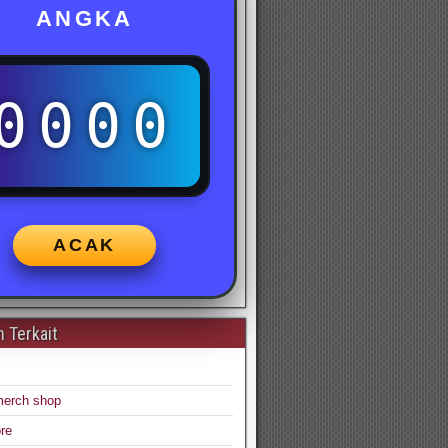
ANGKA
0000
ACAK
 Terkait
merch shop
re