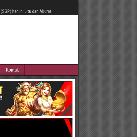
SGP) hari ini Jitu dan Akurat.
Kontak