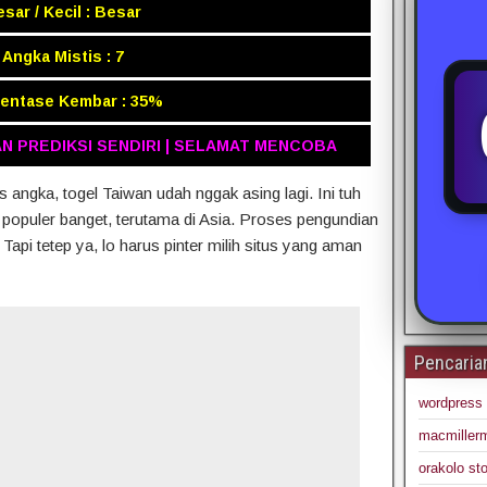
sar / Kecil : Besar
Angka Mistis : 7
entase Kembar : 35%
AN PREDIKSI SENDIRI | SELAMAT MENCOBA
angka, togel Taiwan udah nggak asing lagi. Ini tuh
 populer banget, terutama di Asia. Proses pengundian
Tapi tetep ya, lo harus pinter milih situs yang aman
Pencarian
wordpress
macmiller
orakolo sto