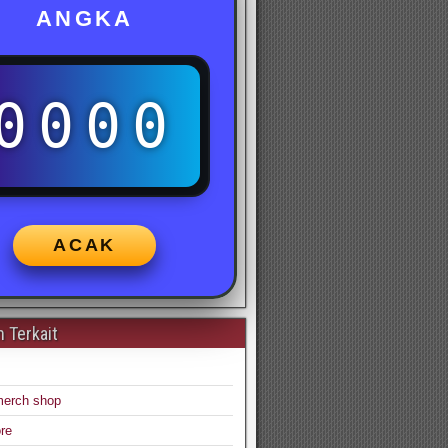
ANGKA
0000
ACAK
 Terkait
merch shop
re