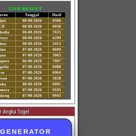
r Angka Togel
GENERATOR