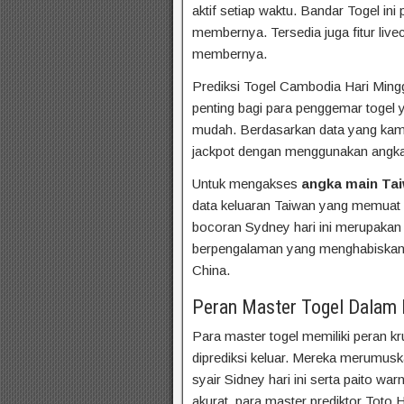
aktif setiap waktu. Bandar Togel in
membernya. Tersedia juga fitur liv
membernya.
Prediksi Togel Cambodia Hari Ming
penting bagi para penggemar togel 
mudah. Berdasarkan data yang kami 
jackpot dengan menggunakan angka 
Untuk mengakses
angka main Taiw
data keluaran Taiwan yang memuat se
bocoran Sydney hari ini merupakan 
berpengalaman yang menghabiskan k
China.
Peran Master Togel Dalam 
Para master togel memiliki peran 
diprediksi keluar. Mereka merumusk
syair Sidney hari ini serta paito w
akurat, para master prediktor Toto 