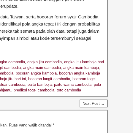
terupdate.
h data Taiwan, serta bocoran forum syair Cambodia
gidentifikasi pola angka tepat HK dengan probabilitas
mereka tak semata pada olah data, tetapi juga dalam
yimpan simbol atau kode tersembunyi sebagai
ngka cambodia
,
angka jitu cambodia
,
angka jitu kamboja hari
git cambodia
,
angka main cambodia
,
angka main kamboja
,
ambodia
,
bocoran angka kamboja
,
bocoran angka kamboja
ja jitu hari ini
,
bocoran langit cambodia
,
bocoran togel
eluar cambodia
,
paito kamboja
,
paito warna cambodia
,
pola
ahjamu
,
prediksi togel cambodia
,
toto cambodia
Next Post →
ikan.
Ruas yang wajib ditandai
*