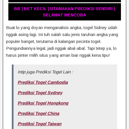
BB | BET KECIL | UTAMAKAN PREDIKSI SENDIRI |
SELAMAT MENCOBA
Buat lo yang doyan menganalisis angka, togel Sidney udah
nggak asing lagi. Ini tuh salah satu jenis taruhan angka yang
populer banget, terutama di kalangan pecinta togel.
Pengundiannya legal, jadi nggak abal-abal. Tapi tetep ya, lo
harus pinter milih situs yang aman biar nggak kena tipu!
Intip juga Prediksi Togel Lain :
Prediksi Togel Cambodia
Prediksi Togel Sydney
Prediksi Togel Hongkong
Prediksi Togel China
Prediksi Togel Taiwan