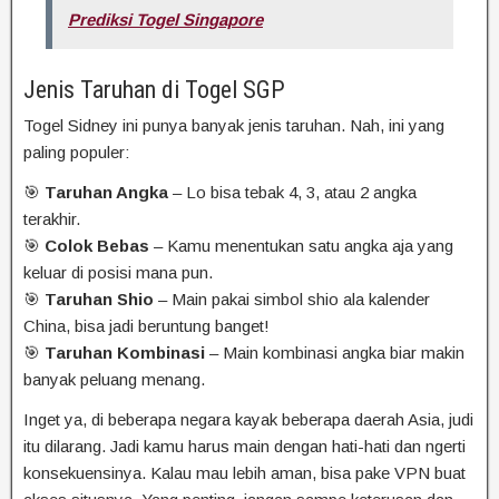
Prediksi Togel Singapore
Jenis Taruhan di Togel
SGP
Togel
Sidney
ini punya banyak jenis taruhan. Nah, ini yang
paling populer:
🎯
Taruhan Angka
– Lo bisa tebak 4, 3, atau 2 angka
terakhir.
🎯
Colok Bebas
– Kamu menentukan satu angka aja yang
keluar di posisi mana pun.
🎯
Taruhan Shio
– Main pakai simbol shio ala kalender
China, bisa jadi beruntung banget!
🎯
Taruhan Kombinasi
– Main kombinasi angka biar makin
banyak peluang menang.
Inget ya, di beberapa negara kayak beberapa daerah Asia, judi
itu dilarang. Jadi kamu harus main dengan hati-hati dan ngerti
konsekuensinya. Kalau mau lebih aman, bisa pake VPN buat