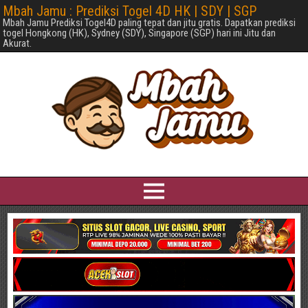
Mbah Jamu : Prediksi Togel 4D HK | SDY | SGP
Mbah Jamu Prediksi Togel4D paling tepat dan jitu gratis. Dapatkan prediksi
togel Hongkong (HK), Sydney (SDY), Singapore (SGP) hari ini Jitu dan
Akurat.